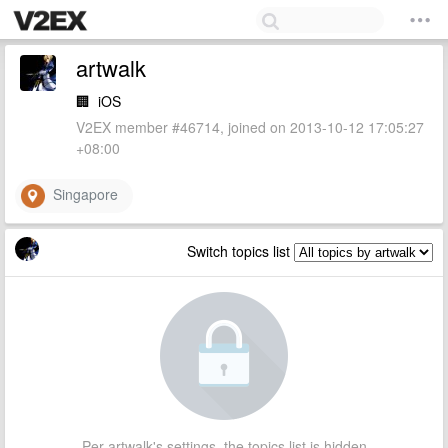
artwalk
🏢
iOS
V2EX member #46714, joined on 2013-10-12 17:05:27
+08:00
Singapore
Switch topics list
Per artwalk's settings, the topics list is hidden