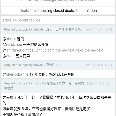
Deals
info, including closed deals, is not hidden
artwalk's recent replies
Replied to a topic by artwalk
游记：日本-1-1-城崎温泉
2021 年 3 月 23 日
›
@
xiaket
是的
@
nuistzhou
一天跑这么多呀
@
ThirdWorld
https://github.com/theme-next/hexo-theme-next
@
3032
因人而异
Replied to a topic by artwalk
意大利-0-1
2020 年 10 月 10 日
›
@
sherlockwhite
17 年去的，拖延到现在写的
Replied to a topic by Biwood
在北京工作六年的一点观察
2020 年 10 月 10
›
日
和感受
之前飘了 4.5 年，赶上了雾霾最严重的那几年，每次到家口罩都是黑
的
眼看着就要 5 年，空气也慢慢好起来，但最后还是走了
不知现在帝都什么情况了