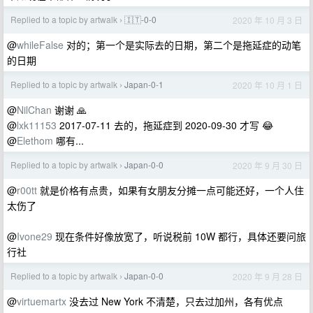
Replied to a topic by artwalk
🇮🇹-0-0
2020 年 10 月 3 日
›
@
whileFalse
对的；第一个是实际去的日期，第二个是拖延症的动笔
的日期
Replied to a topic by artwalk
Japan-0-1
2020 年 10 月 1 日
›
@
NilChan
谢谢 🙏
@
lxk11153
2017-07-11 去的，拖延症到 2020-09-30 才写 😂
@
Elethom
哪有...
Replied to a topic by artwalk
Japan-0-0
2020 年 9 月 30 日
›
@
r00tt
就是价格有点贵，如果有女朋友分摊一点可能还好，一个人住
太伤了
@
Ivone29
现在条件好像放宽了，听说税前 10W 都行，具体还要问旅
行社
Replied to a topic by artwalk
Japan-0-0
2020 年 9 月 28 日
›
@
virtuemartx
没去过 New York 不清楚，只去过加州，各有优点