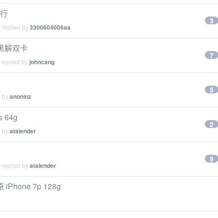
国行
3
 replied by
3300604006aa
g 黑解双卡
7
 replied by
johncang
5
d by
anoninz
 64g
2
d by
atalender
9
 replied by
atalender
one 7p 128g