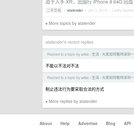
迫于入手 XR，出国行 iPhone 8 64G 回血
二手交易
•
atalender
•
Jan 3, 2019
• Lastly replie
More topics by atalender
»
atalender's recent replies
Replied to a topic by
uricc
生活
大家如何看待深圳
›
›
不能以不法对不法
Replied to a topic by
uricc
生活
大家如何看待深圳
›
›
制止违法行为要采取合法的方式
More replies by atalender
»
About
·
Help
·
Advertise
·
Blog
·
API