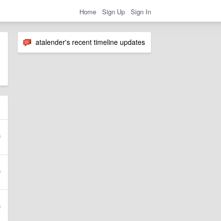
Home
Sign Up
Sign In
atalender's recent timeline updates