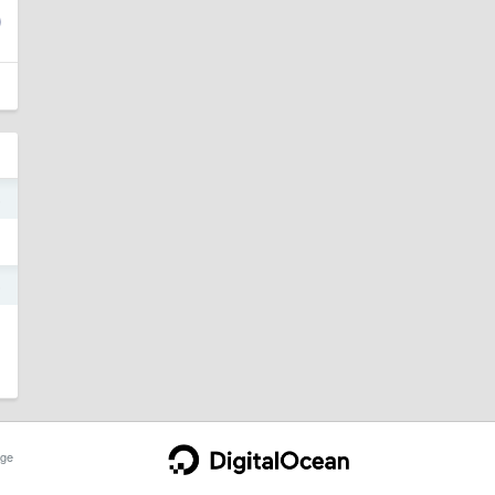
6
6
ge