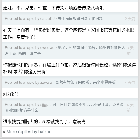
姐妹，不，兄弟，你查一下传染四项或者传染八项吧
Replied to a topic by datouDJ
关于民间故事的数字化问题
2 天前
›
孔夫子上面有一些卖得确实贵，这个应该是国家图书馆等它们的本职
工作，辛苦你了！
Replied to a topic by qwqqwq
绝了，租的单间不隔音，隔壁有对情侣大
3 天
›
前
晚上 do 听的一清二楚
你按照他们的节奏，在墙上打节拍，然后根据时间长短，选择“你这得
补啊”或者“你这厉害啊”
Replied to a topic by zzwww
既然有竹知了网页版，来个小程序版
4 天前
›
好好好！
Replied to a topic by sjjgpt
对于白月光你最不能忘记的是什么，或者最
4 天
›
前
吸引你的地方是什么
进来找提到胸大的，5 楼就找到了，意满离
More replies by baizhu
»