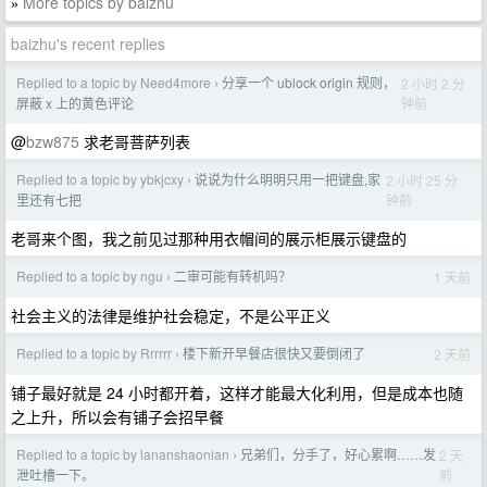
More topics by baizhu
»
baizhu's recent replies
Replied to a topic by Need4more
分享一个 ublock origin 规则，
2 小时 2 分
›
钟前
屏蔽 x 上的黄色评论
@
bzw875
求老哥菩萨列表
Replied to a topic by ybkjcxy
说说为什么明明只用一把键盘,家
2 小时 25 分
›
钟前
里还有七把
老哥来个图，我之前见过那种用衣帽间的展示柜展示键盘的
Replied to a topic by ngu
二审可能有转机吗？
1 天前
›
社会主义的法律是维护社会稳定，不是公平正义
Replied to a topic by Rrrrrr
楼下新开早餐店很快又要倒闭了
2 天前
›
铺子最好就是 24 小时都开着，这样才能最大化利用，但是成本也随
之上升，所以会有铺子会招早餐
Replied to a topic by lananshaonian
兄弟们，分手了，好心累啊……发
2 天
›
前
泄吐槽一下。