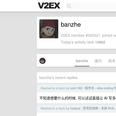
banzhe
V2EX member #342321, joined on
Today's activity rank
10862
banzhe
提问
技术
banzhe's recent replies
Replied to a topic by
luis1180
程序员
vibe cod
›
›
不知道想要什么的时候, 可以试试直接让 AI 写
Replied to a topic by
hxdyxd
宽带症候群
关掉 IP
›
›