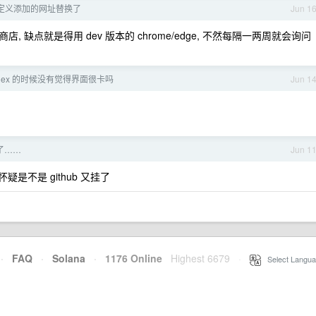
我自定义添加的网址替换了
Jun 1
店, 缺点就是得用 dev 版本的 chrome/edge, 不然每隔一两周就会询问
odex 的时候没有觉得界面很卡吗
Jun 1
挂了……
Jun 1
疑是不是 github 又挂了
·
FAQ
·
Solana
·
1176 Online
Highest 6679
·
Select Langua