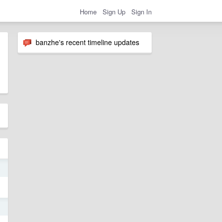
Home
Sign Up
Sign In
banzhe's recent timeline updates
o
1