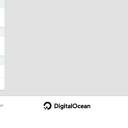
6
4
1
ge