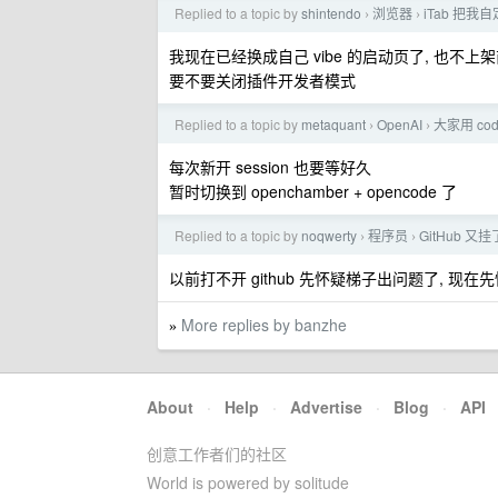
Replied to a topic by
shintendo
浏览器
iTab 把
›
›
我现在已经换成自己 vibe 的启动页了, 也不上架商
要不要关闭插件开发者模式
Replied to a topic by
metaquant
OpenAI
大家用 c
›
›
每次新开 session 也要等好久
暂时切换到 openchamber + opencode 了
Replied to a topic by
noqwerty
程序员
GitHub 又
›
›
以前打不开 github 先怀疑梯子出问题了, 现在先怀
More replies by banzhe
»
About
·
Help
·
Advertise
·
Blog
·
API
创意工作者们的社区
World is powered by solitude