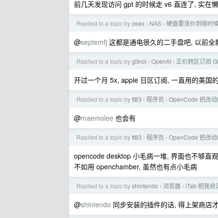
前几天发现访问 gpt 的时候走 v6 直连了, 实在
Replied to a topic by
zeex
NAS
硬盘要涨价到啥时
›
›
@
septemfj
这都是通电很久的二手盘吧, 以前全新比
Replied to a topic by
gitnot
OpenAI
正价跨区订阅 G
›
›
开过一个月 5x, apple 日区订阅, 一直用的美国的
Replied to a topic by
tt83
程序员
OpenCode 把
›
›
@
maemolee
也会有
Replied to a topic by
tt83
程序员
OpenCode 把
›
›
opencode desktop 小毛病一堆, 界面也不够直
不如用 openchamber, 虽然也有点小毛病
Replied to a topic by
shintendo
浏览器
iTab 把
›
›
@
shintendo
同步安装的插件的话, 得上架商店才可以.