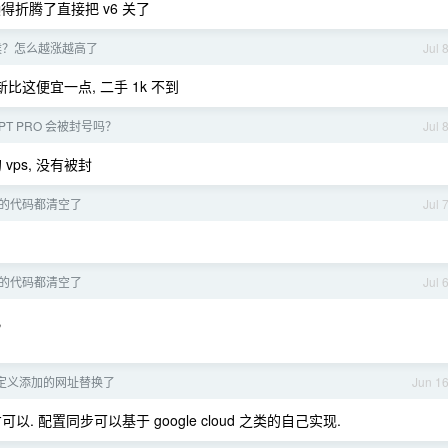
懒得折腾了直接把 v6 关了
候？怎么越涨越高了
Jul 
这便宜一点, 二手 1k 不到
PT PRO 会被封号吗？
Jul 
 vps, 没有被封
改动的代码都清空了
Jul 
改动的代码都清空了
Jul 
观
我自定义添加的网址替换了
Jun 1
 配置同步可以基于 google cloud 之类的自己实现.