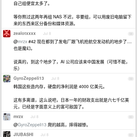
自己组便宜太多了。
等你熬过这两年再组 NAS 不迟，非要组，可以用废旧电脑留下
来的东西来区分备份和媒体资源。
zealotxxxx
Jul 8
58
@
mrzx
#42 现在都到了发电厂跟飞机抢航空发动机的地步了....
也是魔幻。
说真的，到这个地步了，AI 公司应该来中国发展（可惜不能，
乐）
GyroZeppeli13
Jul 8
59
韩国这些造内存，硬盘的净利润是 4000 亿美元。
这有多离谱，这么说吧，日本一年的财政支出就是六七千亿美
元，已经是字面意义上的富可敌国了。
mrzx
Jul 8
60
@
GyroZeppeli13
爬的越高，摔得越惨。
JIUBASHI
Jul 8
61