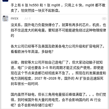
手上有 6 张 hc550 和 1 张 mg08 ，只用上 6 快，mg08 都不敢
卖了，怕突然挂一块买不起新盘。
mrzx
Jul 8
42
没关系，国外电力负载快爆仓了，就算有再多的芯片，机房，也
挡不住这庞大的耗电量。要知道不可能能避免绕过这种物理规律
的
各大公司已经等不及美国及欧美各电力公司升级和扩容电网了。
看看欧洲今年高温，多缺电？
谷歌，微软等大公司开始自己造电厂了，但大家动动脑子就知
道，电厂少说也要各 3~5 年的周期才能正式投产使用，即使是
现在这个节点来造都已经彻底来不急了。。照现在的发展速度和
电力消耗程度，2027 年~2028 年，国外的 AI 扩张会迅速踩死
刹车很长一段时间.
国内虽然不缺电，但长三角用电量接近峰值满载了。。。你们觉
得，到时候国外有大量的用电荒，会不会影响国内的 AI 行业
呢？会不会影响存储行业呢？