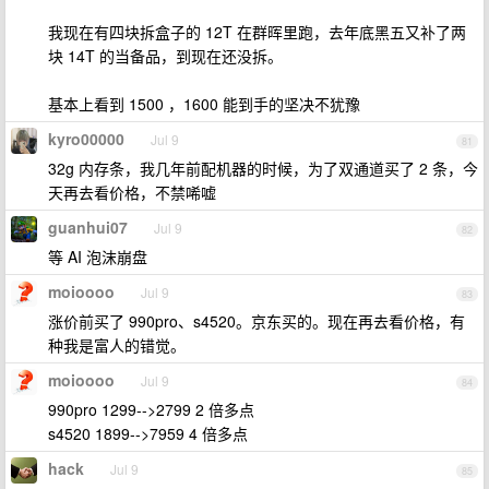
我现在有四块拆盒子的 12T 在群晖里跑，去年底黑五又补了两
块 14T 的当备品，到现在还没拆。
基本上看到 1500 ，1600 能到手的坚决不犹豫
kyro00000
Jul 9
81
32g 内存条，我几年前配机器的时候，为了双通道买了 2 条，今
天再去看价格，不禁唏嘘
guanhui07
Jul 9
82
等 AI 泡沫崩盘
moioooo
Jul 9
83
涨价前买了 990pro、s4520。京东买的。现在再去看价格，有
种我是富人的错觉。
moioooo
Jul 9
84
990pro 1299-->2799 2 倍多点
s4520 1899-->7959 4 倍多点
hack
Jul 9
85