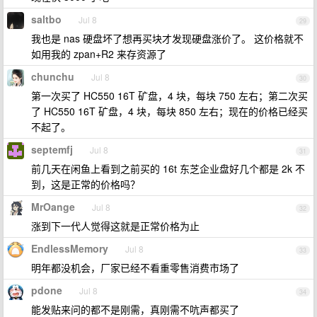
saltbo
Jul 8
29
我也是 nas 硬盘坏了想再买块才发现硬盘涨价了。 这价格就不
如用我的 zpan+R2 来存资源了
chunchu
Jul 8
30
第一次买了 HC550 16T 矿盘，4 块，每块 750 左右；第二次买
了 HC550 16T 矿盘，4 块，每块 850 左右；现在的价格已经买
不起了。
septemfj
Jul 8
31
前几天在闲鱼上看到之前买的 16t 东芝企业盘好几个都是 2k 不
到，这是正常的价格吗？
MrOange
Jul 8
32
涨到下一代人觉得这就是正常价格为止
EndlessMemory
Jul 8
33
明年都没机会，厂家已经不看重零售消费市场了
pdone
Jul 8
34
能发贴来问的都不是刚需，真刚需不吭声都买了