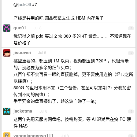
@
jackOff
#7
产线是共用的吧 圆晶都拿去生成 HBM 内存条了
que01
Jul 8
11
我记得之前 pdd 买过 2 块 380 多的 4T 紫盘。。。不知道现在
啥价格了
jisuowei
Jul 8
12
挑些重要的，都压到 1M 以内，视频都压到 720P ，也很清晰
的，没必要为多余的细节买单；
八百年都不会再看一眼的直接删掉，更不要使用连拍（经典之所
以经典）；
500G 的盘根本用不完（三个备份，甚至可以定期 7z 分卷加密
传到不同的网盘）；
手里冗余的盘直接出了，趁这波血赚了一笔；
jacketma
Jul 8
13
这两年先用云服务网盘吧，按需购买，等 AI 退潮后在搞 PC 硬
件 NAS
yangqiangyqyq111
Jul 8
14