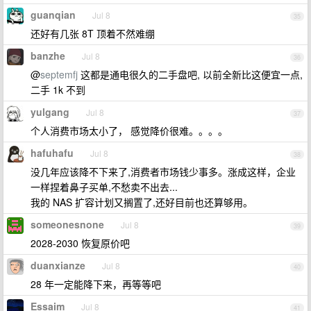
guanqian
Jul 8
35
还好有几张 8T 顶着不然难绷
banzhe
Jul 8
36
@
septemfj
这都是通电很久的二手盘吧, 以前全新比这便宜一点,
二手 1k 不到
yulgang
Jul 8
37
个人消费市场太小了， 感觉降价很难。。。。
hafuhafu
Jul 8
38
没几年应该降不下来了,消费者市场钱少事多。涨成这样，企业
一样捏着鼻子买单,不愁卖不出去...
我的 NAS 扩容计划又搁置了,还好目前也还算够用。
someonesnone
Jul 8
39
2028-2030 恢复原价吧
duanxianze
Jul 8
40
28 年一定能降下来，再等等吧
Essaim
Jul 8
41