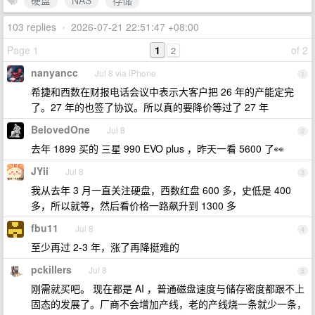
硬盘
NAS
存储
103 replies
•
2026-07-21 22:51:47 +08:00
Page 1
1
of 2
2
nanyancc
Jul 8 via iPhone
1
希捷和西数在财报电话会议中表示大客户把 26 年的产能定完
了。27 年的也签了协议。所以真的要降价等过了 27 年
BelovedOne
Jul 8
2
去年 1899 买的 三星 990 EVO plus ，昨天一看 5600 了👀
JYii
Jul 8
3
我从去年 3 月一直关注硬盘，西数红盘 600 多，史低是 400
多，所以就等，然后看价格一路飙升到 1300 多
fbu11
Jul 8
4
至少再过 2-3 年，涨了再降挺难的
pckillers
Jul 8
5
刚需就买吧。 现在都是 AI ，普通磁盘速度与储存密度都跟不上
固态的发展了。厂商不会增加产线，老的产线烧一条就少一条，