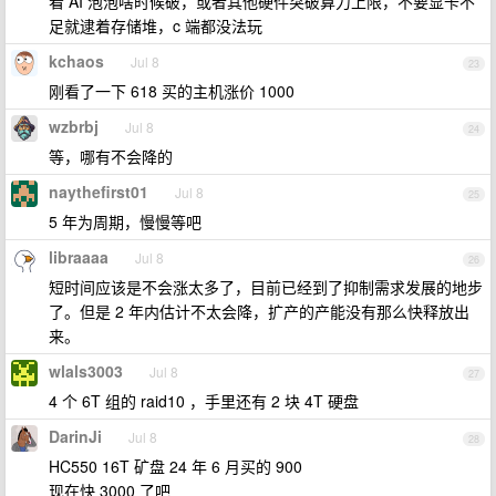
看 AI 泡泡啥时候破，或者其他硬件突破算力上限，不要显卡不
足就逮着存储堆，c 端都没法玩
kchaos
Jul 8
23
刚看了一下 618 买的主机涨价 1000
wzbrbj
Jul 8
24
等，哪有不会降的
naythefirst01
Jul 8
25
5 年为周期，慢慢等吧
libraaaa
Jul 8
26
短时间应该是不会涨太多了，目前已经到了抑制需求发展的地步
了。但是 2 年内估计不太会降，扩产的产能没有那么快释放出
来。
wlals3003
Jul 8
27
4 个 6T 组的 raid10 ，手里还有 2 块 4T 硬盘
DarinJi
Jul 8
28
HC550 16T 矿盘 24 年 6 月买的 900
现在快 3000 了吧