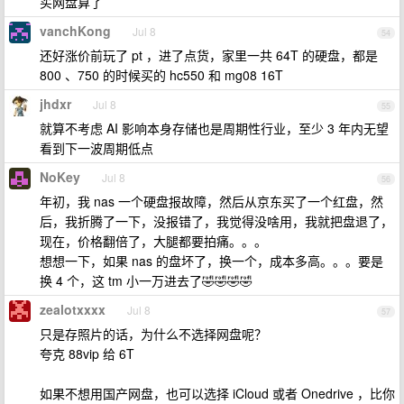
买网盘算了
vanchKong
Jul 8
54
还好涨价前玩了 pt ，进了点货，家里一共 64T 的硬盘，都是
800 、750 的时候买的 hc550 和 mg08 16T
jhdxr
Jul 8
55
就算不考虑 AI 影响本身存储也是周期性行业，至少 3 年内无望
看到下一波周期低点
NoKey
Jul 8
56
年初，我 nas 一个硬盘报故障，然后从京东买了一个红盘，然
后，我折腾了一下，没报错了，我觉得没啥用，我就把盘退了，
现在，价格翻倍了，大腿都要拍痛。。。
想想一下，如果 nas 的盘坏了，换一个，成本多高。。。要是
换 4 个，这 tm 小一万进去了🤣🤣🤣🤣
zealotxxxx
Jul 8
57
只是存照片的话，为什么不选择网盘呢？
夸克 88vip 给 6T
如果不想用国产网盘，也可以选择 iCloud 或者 Onedrive ，比你