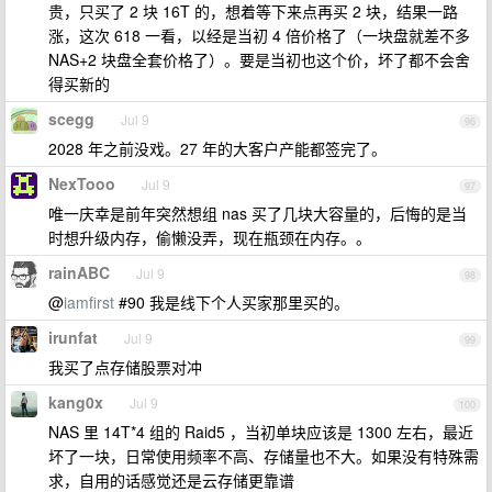
贵，只买了 2 块 16T 的，想着等下来点再买 2 块，结果一路
涨，这次 618 一看，以经是当初 4 倍价格了（一块盘就差不多
NAS+2 块盘全套价格了）。要是当初也这个价，坏了都不会舍
得买新的
scegg
Jul 9
96
2028 年之前没戏。27 年的大客户产能都签完了。
NexTooo
Jul 9
97
唯一庆幸是前年突然想组 nas 买了几块大容量的，后悔的是当
时想升级内存，偷懒没弄，现在瓶颈在内存。。
rainABC
Jul 9
98
@
iamfirst
#90 我是线下个人买家那里买的。
irunfat
Jul 9
99
我买了点存储股票对冲
kang0x
Jul 9
100
NAS 里 14T*4 组的 Raid5 ，当初单块应该是 1300 左右，最近
坏了一块，日常使用频率不高、存储量也不大。如果没有特殊需
求，自用的话感觉还是云存储更靠谱