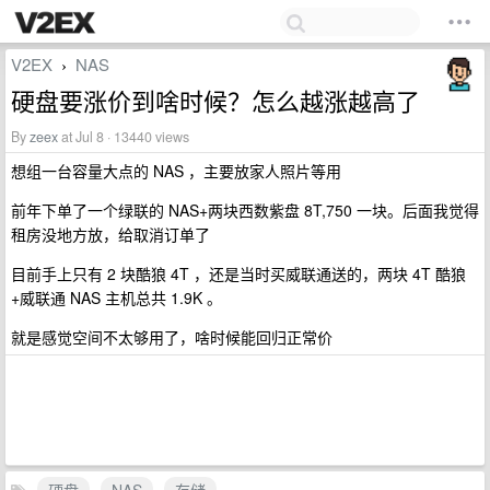
V2EX
NAS
›
硬盘要涨价到啥时候？怎么越涨越高了
By
zeex
at Jul 8 · 13440 views
想组一台容量大点的 NAS ，主要放家人照片等用
前年下单了一个绿联的 NAS+两块西数紫盘 8T,750 一块。后面我觉得
租房没地方放，给取消订单了
目前手上只有 2 块酷狼 4T ，还是当时买威联通送的，两块 4T 酷狼
+威联通 NAS 主机总共 1.9K 。
就是感觉空间不太够用了，啥时候能回归正常价