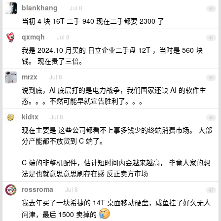
blankhang
Jul 8
43
当初 4 块 16T 二手 940 现在二手都要 2300 了
qxmqh
Jul 8
44
我是 2024.10 月买的 日立企业二手盘 12T ，当时是 560 块
钱。 现在贵了三倍。
mrzx
Jul 8
45
说到底，AI 底层打的是电力战争，我们国家还缺 AI 的软件生
态。。。不然可能早就宣告胜利了。。。
kidtx
Jul 8
46
现在主要是 这些公司都看不上事多钱少的终端消费市场。 大部
分产能都不放货到 C 端了。
C 端的非整机配件，估计短时间内会越来越高， 毕竟人家的想
法是也就意思意思刷存在感 反正卖方市场
rossroma
Jul 8
47
我去年买了一块希捷的 14T 桌面移动硬盘，咸鱼挂了好久无人
问津，最后 1500 卖掉的