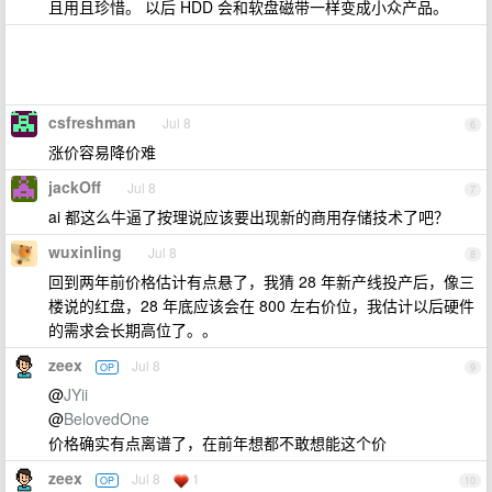
且用且珍惜。 以后 HDD 会和软盘磁带一样变成小众产品。
csfreshman
Jul 8
6
涨价容易降价难
jackOff
Jul 8
7
ai 都这么牛逼了按理说应该要出现新的商用存储技术了吧？
wuxinling
Jul 8
8
回到两年前价格估计有点悬了，我猜 28 年新产线投产后，像三
楼说的红盘，28 年底应该会在 800 左右价位，我估计以后硬件
的需求会长期高位了。。
zeex
Jul 8
OP
9
@
JYii
@
BelovedOne
价格确实有点离谱了，在前年想都不敢想能这个价
zeex
Jul 8
1
OP
10