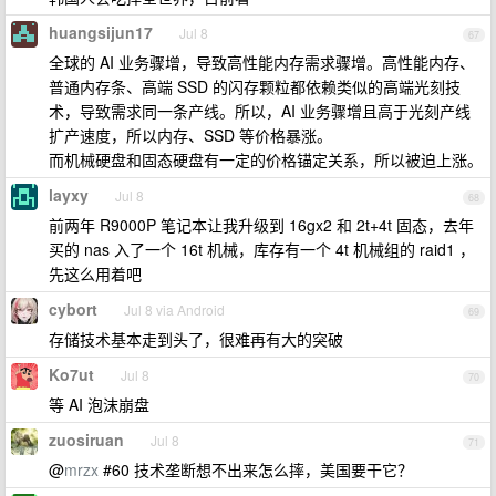
huangsijun17
Jul 8
67
全球的 AI 业务骤增，导致高性能内存需求骤增。高性能内存、
普通内存条、高端 SSD 的闪存颗粒都依赖类似的高端光刻技
术，导致需求同一条产线。所以，AI 业务骤增且高于光刻产线
扩产速度，所以内存、SSD 等价格暴涨。
而机械硬盘和固态硬盘有一定的价格锚定关系，所以被迫上涨。
layxy
Jul 8
68
前两年 R9000P 笔记本让我升级到 16gx2 和 2t+4t 固态，去年
买的 nas 入了一个 16t 机械，库存有一个 4t 机械组的 raid1 ，
先这么用着吧
cybort
Jul 8 via Android
69
存储技术基本走到头了，很难再有大的突破
Ko7ut
Jul 8
70
等 AI 泡沫崩盘
zuosiruan
Jul 8
71
@
mrzx
#60 技术垄断想不出来怎么摔，美国要干它？