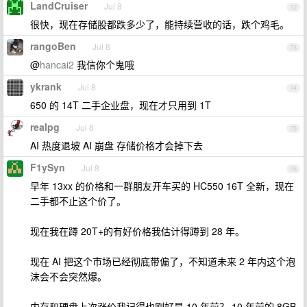
LandCruiser
Jul 8
72
很快，现在存储股都跌多少了，能持续营收的话，跌个鸡毛。
rangoBen
Jul 8
73
@
hancai2
我信你个鬼哦
ykrank
Jul 8
74
650 的 14T 二手企业盘，现在才只用到 1T
realpg
Jul 8
75
AI 热度退坡 AI 崩盘 存储价格才会掉下去
F1ySyn
Jul 8
76
早年 13xx 的价格和一群朋友开车买的 HC550 16T 全新，现在
二手都不止这个价了。
现在我在蹲 20T+的有好价格我估计得蹲到 28 年。
现在 AI 把这个市场已经彻底带偏了，不知道未来 2 年内这个泡
沫会不会突然爆。
内存和硬盘上次涨价我记得也刚好是 10 年前？ 10 年前的 8GB