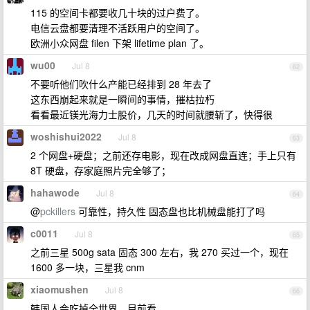
115 的空间卡都要收几十块的过户费了。
电信云盘都要清理不活跃用户的空间了。
欧洲小众网盘 filen 下架 lifetime plan 了。
wu00
Jul 8
62
不要听他们吹什么产能已经排到 28 年去了
这东西崩起来就是一瞬间的事情，摧枯拉朽
看看最近镁光海力士股价，几天的时间就腰斩了，快得很
woshishui2022
Jul 8
63
2 个网盘+硬盘；之前还存电影，现在改成网盘直连；手上只有
8T 硬盘，存家庭照片完全够了；
hahawode
Jul 8
64
@
pckillers
可靠性，持久性 固态盘也比机械盘能打了吗
c0011
Jul 8
65
之前三星 500g sata 固态 300 左右，我 270 买过一个，现在
1600 多一块，三星我 cnm
xiaomushen
Jul 8
66
韩国人会吃掉全世界，目前看