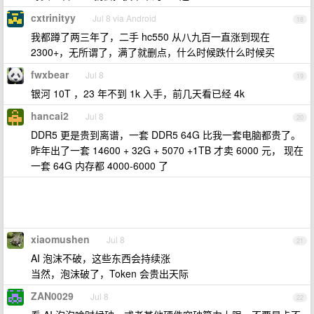
cxtrinityy
Jul 8 via Android
18
我都蹲了两三年了，二手 hc550 从八九百一直涨到现在
2300+，无所谓了，满了就删点，什么时候跌什么时候买
fwxbear
Jul 8
19
银河 10T ，23 年不到 1k 入手，前几天看已经 4k
hancai2
Jul 8
20
DDR5 更是贵到离谱，一套 DDR5 64G 比我一套电脑都贵了。
昨年出了一套 14600 + 32G + 5070 +1TB 才卖 6000 元， 现在
一套 64G 内存都 4000-6000 了
xiaomushen
Jul 8
21
AI 泡沫不破，这些东西会持续涨
当然，泡沫破了，Token 会贵出天际
ZAN0029
Jul 8
22