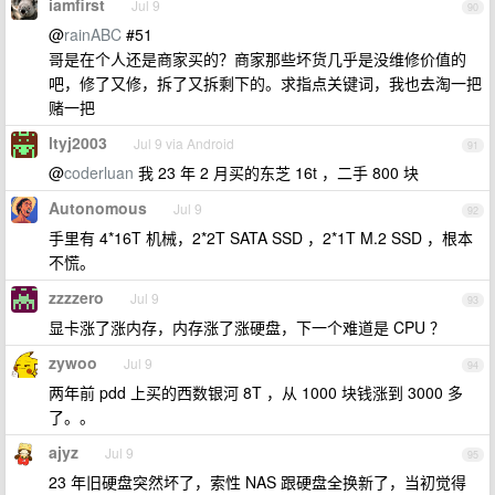
iamfirst
Jul 9
90
@
rainABC
#51
哥是在个人还是商家买的？商家那些坏货几乎是没维修价值的
吧，修了又修，拆了又拆剩下的。求指点关键词，我也去淘一把
赌一把
ltyj2003
Jul 9 via Android
91
@
coderluan
我 23 年 2 月买的东芝 16t ，二手 800 块
Autonomous
Jul 9
92
手里有 4*16T 机械，2*2T SATA SSD ，2*1T M.2 SSD ，根本
不慌。
zzzzero
Jul 9
93
显卡涨了涨内存，内存涨了涨硬盘，下一个难道是 CPU ？
zywoo
Jul 9
94
两年前 pdd 上买的西数银河 8T ，从 1000 块钱涨到 3000 多
了。。
ajyz
Jul 9
95
23 年旧硬盘突然坏了，索性 NAS 跟硬盘全换新了，当初觉得