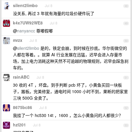
silent2limbo
Jul 8
48
没关系, 再过 3 年就有海量的垃圾价硬件玩了
k4x7UW92WE8
Jul 8
49
@
nanyancc
尊嘟假嘟
mrzx
Jul 8
50
@
silent2limbo
是的，铁定会崩，到时候在抄底。华尔街做空的
人都在等着。。就算 AI 行业发展在迅猛，迟早会进入存量市
场，加上电力消耗这种天然不可逾越的物理规则，迟早会踩急刹
车的。
rainABC
Jul 8
51
30 收的 4T ，坏盘。到手判断 pcb 坏了，小黄鱼买回一块板
子，搬板。完美修复，通电时间 1000 小时不到，果断的把家里
三块 500G 全卖了。
8675bc86
Jul 8
52
我挂了一个 hc530 14t ，1600 ，怎么小黄鱼问的人都很少？
hzl201
Jul 8
53