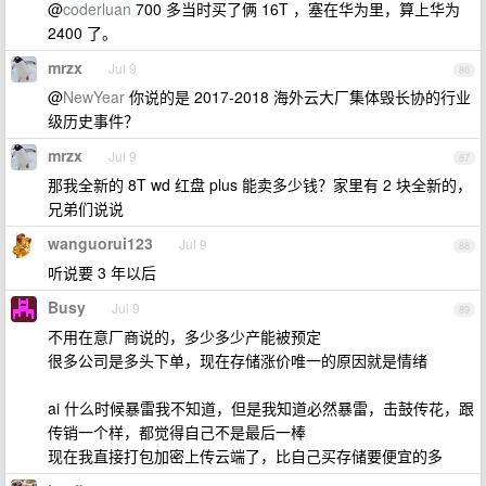
@
coderluan
700 多当时买了俩 16T ，塞在华为里，算上华为
2400 了。
mrzx
Jul 9
86
@
NewYear
你说的是 2017-2018 海外云大厂集体毁长协的行业
级历史事件？
mrzx
Jul 9
87
那我全新的 8T wd 红盘 plus 能卖多少钱？家里有 2 块全新的，
兄弟们说说
wanguorui123
Jul 9
88
听说要 3 年以后
Busy
Jul 9
89
不用在意厂商说的，多少多少产能被预定
很多公司是多头下单，现在存储涨价唯一的原因就是情绪
ai 什么时候暴雷我不知道，但是我知道必然暴雷，击鼓传花，跟
传销一个样，都觉得自己不是最后一棒
现在我直接打包加密上传云端了，比自己买存储要便宜的多