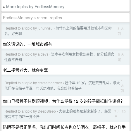
More topics by EndlessMemory
»
EndlessMemory's recent replies
Replied to a topic by jununhsu
为什么上海的路要用其他城市和区命
3 天
›
前
名，好无聊
你这话说的，一堆城市都有
Replied to a topic by aidevs
资本喜欢利用女性收割男性，部分低质女
6 天
›
前
性蠢不自知
老二接管老大，就会变蠢
7
Replied to a topic by emmathoermer
娃今年 12 岁，沉迷荒野乱斗，求大
›
天
佬们在我帖子里说一句话劝劝他，我会给他看帖子
前
你自己都管不住刷短视频，为什么觉得 12 岁的孩子能抵制住诱惑？
Replied to a topic by DeepSIeep
大街上的脸基尼越来越多了。经常
7 月 30
›
日
被冷不丁的吓一身冷汗
防晒不是很正常吗，我出门时间长点也穿防晒衣，戴帽子，就这样手