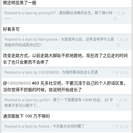
臂还明显黑了一圈
Replied to a topic by yummy007
遇到酷似汤唯的女生，聊了俩小时
7 月 29
›
日
~~~
好看多写
Replied to a topic by itskingname
大家成年以后，还有没有学什么新
7 月 28
›
日
技能并内化成肌肉记忆？
改变走路方式，以前走路大脚趾不抓地蹬地，现在改了之后走的时间
长了也只会累而不会疼了
Replied to a topic by 1300296933
为啥同事消息这么灵通
7 月 26 日
›
@
1300296933
#63 先多社交吧，不要沉浸于自己的个人舒适区里，
当你觉得不舒服的时候，就说明开始成长了
Replied to a topic by Lyn321
算了一下我要是有 100W 的话， 35 岁
7 月 26
›
日
就差不多可以躺平了。
通货膨胀下 100 万不够的
Replied to a topic by Anfook
今天被大台风吵醒了
7 月 26 日
›