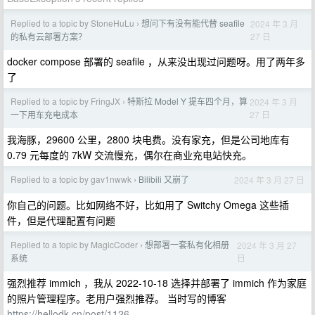
Replied to a topic by StoneHuLu
想问下有没有能代替 seafile
2024 年 3 月
›
27 日
的私有云部署方案？
docker compose 部署的 seafile ，从来没出现过问题呀。用了两年多
了
Replied to a topic by FringJX
特斯拉 Model Y 提车四个月，算
2024 年 3 月
›
27 日
一下用车充电成本
我海豚，29600 公里，2800 块电费。没有家充，但是公司地库有
0.79 元每度的 7kW 交流慢充，偶尔在商业充电站快充。
Replied to a topic by gav1nwwk
Bilibili 又崩了
2024 年 3 月 27 日
›
你自己的问题。比如网络不好，比如用了 Switchy Omega 这些插
件，但是代理配置有问题
Replied to a topic by MagicCoder
想部署一套私有化相册
2024 年 3 月 27
›
日
系统
强烈推荐 immich ，我从 2022-10-18 选择并部署了 immich 作为家庭
的照片管理程序。老用户强烈推荐。 当时写的博客
https://hellodk.cn/post/1126