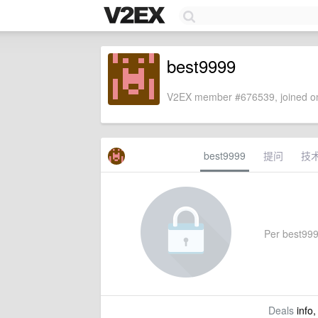
best9999
V2EX member #676539, joined on
best9999
提问
技
Per best9999
Deals
info,