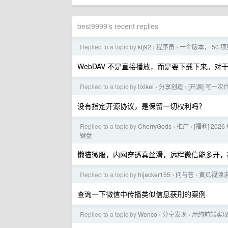
best9999's recent replies
Replied to a topic by
kfj92
程序员
一个版本， 50
›
›
WebDAV 不是直接播放，而是要下载下来。对
Replied to a topic by
lixikei
分享创造
[开源] 写一次
›
›
没有指定开源协议，是保留一切权利吗？
Replied to a topic by
CherryGods
推广
[福利] 20
›
›
键盘
懒猫微服，内网穿透真丝滑，远程微信能多开，
Replied to a topic by
hijacker155
问与答
黄瓜视频
›
›
查询一下微信中传播类似信息获刑的案例
Replied to a topic by
Wenco
分享发现
用纯前端实
›
›