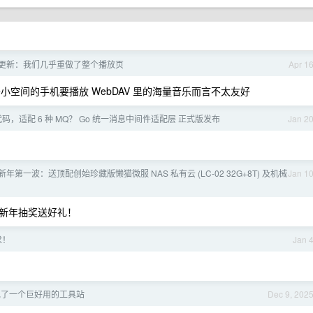
 项更新：我们几乎重做了整个播放页
Apr 1
于小空间的手机要播放 WebDAV 里的海量音乐而言不太友好
代码，适配 6 种 MQ？ Go 统一消息中间件适配层 正式版发布
Jan 2
26 新年第一波：送顶配创始珍藏版懒猫微服 NAS 私有云 (LC-02 32G+8T) 及机械
Jan 1
新年抽奖送好礼！
求！
Jan 
现了一个巨好用的工具站
Dec 9, 202