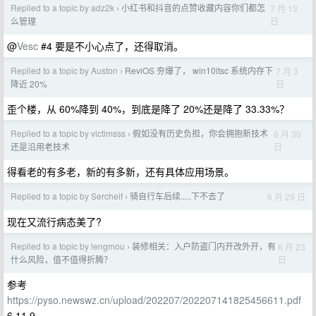
Replied to a topic by adz2k
小红书和抖音的点赞收藏内容你们都怎
7 月 13
›
日
么管理
@
Vesc
#4 要是不小心点了，还得取消。
Replied to a topic by Auston
ReviOS 夯爆了， win10ltsc 系统内存下
7 月 3
›
日
降近 20%
歪个楼，从 60%降到 40%，到底是降了 20%还是降了 33.33%？
Replied to a topic by victimsss
假如没有历史负担，你会拥抱新技术
6 月 30
›
日
还是沿用老技术
得看老的有多老，新的有多新，还有具体应用场景。
Replied to a topic by Sercheif
骑自行车后续.....下不去了
6 月 29 日
›
现在又流行病态美了?
Replied to a topic by lengmou
装修相关：入户防盗门内开改外开，有
6 月 23
›
日
什么风险，值不值得折腾？
参考
https://pyso.newswz.cn/upload/202207/202207141825456611.pdf
6.11.9