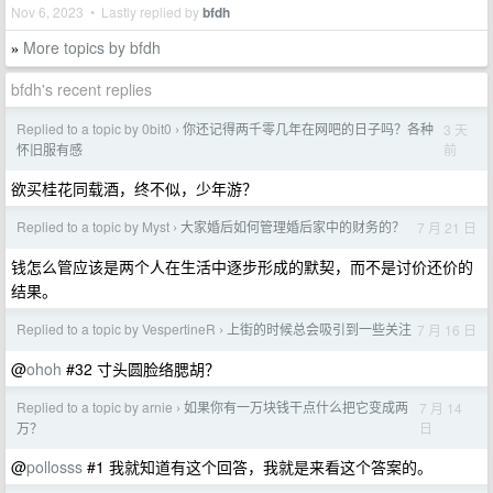
Nov 6, 2023 • Lastly replied by
bfdh
More topics by bfdh
»
bfdh's recent replies
Replied to a topic by 0bit0
你还记得两千零几年在网吧的日子吗？各种
3 天
›
前
怀旧服有感
欲买桂花同载酒，终不似，少年游？
Replied to a topic by Myst
大家婚后如何管理婚后家中的财务的？
7 月 21 日
›
钱怎么管应该是两个人在生活中逐步形成的默契，而不是讨价还价的
结果。
Replied to a topic by VespertineR
上街的时候总会吸引到一些关注
7 月 16 日
›
@
ohoh
#32 寸头圆脸络腮胡？
Replied to a topic by arnie
如果你有一万块钱干点什么把它变成两
7 月 14
›
日
万？
@
pollosss
#1 我就知道有这个回答，我就是来看这个答案的。