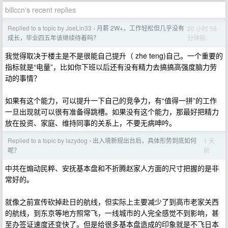
billccn's recent replies
Replied to a topic by JoeLin33
月薪 2W+，工作轻松但几乎没有
20 小时 58
›
分钟前
成长，毕业四五年该继续待着吗？
我觉得取决于楼主是不是很能自己提升（ zhe teng)自己。一个重要的
指标就是“电量”，比如你下班以后还有没有精力去搞搞高强度脑力劳
动的事情？
如果有这个能力，可以提升一下自己的竞争力，有“值得一拼”的工作
一旦出现就可以很有准备得跳槽。如果没有这个能力，那最好把精力
放在投资、家庭、维持同事的关系上，不要无病呻吟。
Replied to a topic by lazydog
出入境新规出台后，具体形势到底如何
1 天
›
前
呢？
中共在煽动民粹、安抚基本盘和不折腾赵家人方面的尺寸把握的是非
常好的。
就像之前宣传砍掉赴日的航线，但实际上主要减少了到高市老家关西
的航线，到东京等地方照常飞，一线城市的人完全感觉不到影响，甚
至办签证速度还变快了。但是给很多基本盘造成的印象就是不飞日本