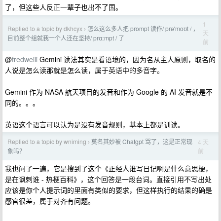
了，但这些人反正一辈子也出不了国。
1
Replied to a topic by dkhcyx
怎么这么多人把 prompt 读作/ prəˈmoʊt / ，
›
天
目前整个组就我一个人还在坚持/ prɑːmpt / 了
前
@
fredweili
Gemini 读法其实是看语境的，因为名从主人原则，取名的
人说是怎么读那就是怎么读，属于英语中的多音字。
Gemini 作为 NASA 航天项目的发音和作为 Google 的 AI 发音就是不
同的。。。
英语这个语言可以认为是没有发音规则，基本上都是训读。
Replied to a topic by wniming
莫名其妙被 Chatgpt 骂了，这是正常现
4 天
›
前
象吗？
我也问了一遍，它是搜到了这个《正经人谁写日记啊是什么意思梗，
是在讽刺谁 - 热梗百科》，这个回答是一段台词。直接引用不写出处
应该是你个人提示词的里面有类似的要求，但这样执行的结果的确是
感官很差，属于对齐有问题。