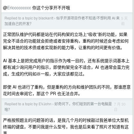
@
Ericcccccccc
你这个分享开不开哦
Replied to a topic by blackantt
似乎开源项目作者不知道/不想利用 AI 来
5 天
›
前
加速自己的开发？
正常团队维护代码都是站在代码构架的立场上“吸收”新的功能，如果
完全不适合的功能就会拒绝或者安排重构，重构的时候还会考虑如何
解决其他的技术债或者实现新的能力等，让重构的时间更有价值。
AI 基本上是把完成用户的指示作为唯一目的，还有系统提示词基本上
都有减少询问用户的指示，即使构架完全不适合，AI 也通常会蛮力完
成，生成的代码如💩一般，大家应该都见过。
即使 AI 也进行了重构，但是重构的方向和维护团队的不同，那谁愿意
花时间去审阅它，那这个 PR 也无法合并。
Replied to a topic by EVJohn
好奇问下，你们碰到的第一台电脑是
7 月 30
›
日
啥？
严格按照题主的问题答的话，是我几个月的时候敲过我爸单位大型机
终端的键盘，不要问我是什么型号，我也是后来看了照片才知道有这
事。