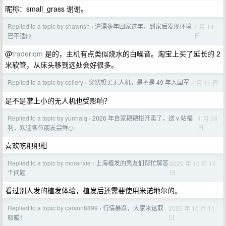
昵称：small_grass 谢谢。
Replied to a topic by shawnsh
沪漂多年回家过年，到家后发现环境
2 月 14
›
日
已不适应
@
traderlqm
是的，主机有点类似烧水的白噪音。淘宝上买了延长的 2
米软管，从床头移到远处会好很多。
Replied to a topic by collery
突然想买无人机，是不是 49 年入国军
2 月 12 日
›
是不是掌上小的无人机也受影响？
Replied to a topic by yunhaiq
2026 年自家耙耙柑开卖了，送 v 站福
1 月 29
›
日
利，欢迎各位朋友尝鲜🍊
喜欢吃粑粑柑
Replied to a topic by moranxie
上海植发的秃友们帮忙解答
2025 年 10 月 15
›
日
个问题
看过别人发的植发体验，植发后还需要使用米诺地尔的。
Replied to a topic by carson8899
行情暴跌，大家来这取
2025 年 10 月 11
›
日
取暖！