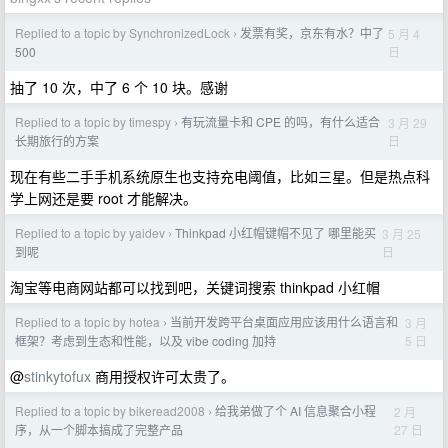
Replied to a topic by SynchronizedLock
发票有奖，京东有水？中了
5 月 4
›
日
500
抽了 10 次，中了 6 个 10 块。感谢
Replied to a topic by timespy
有玩流量卡和 CPE 的吗，有什么适合
3 月 29
›
日
长期旅行的方案
现在有些二手手机系统原生也支持充电阈值，比如三星。但是热点科
学上网还是要 root 才能解决。
Replied to a topic by yaidev
Thinkpad 小红帽键帽不见了 哪里能买
3 月 25
›
日
到呢
淘宝等电商网站都可以找到吧，关键词搜索 thinkpad 小红帽
Replied to a topic by hotea
当前开发跨平台桌面应用应该用什么语言和
3 月
›
5 日
框架？考虑到生态和性能，以及 vibe coding 加持
@
stinkytofux
商用授权许可太贵了。
Replied to a topic by bikeread2008
给我弟做了个 AI 信息聚合小程
2 月
›
27 日
序，从一个脚本搞成了完整产品