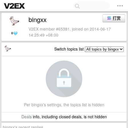
bingxx
打赏
V2EX member #65381, joined on 2014-06-17
0
14:25:49 +08:00
Switch topics list
Per bingxx's settings, the topics list is hidden
Deals
info, including closed deals, is not hidden
bingxx's recent replies