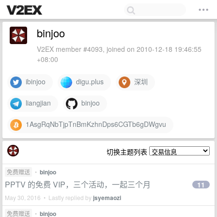
binjoo
V2EX member #4093, joined on 2010-12-18 19:46:55
+08:00
ibinjoo
digu.plus
深圳
liangjian
binjoo
1AsgRqNbTjpTnBmKzhnDps6CGTb6gDWgvu
切换主题列表
免费赠送
•
binjoo
PPTV 的免费 VIP，三个活动，一起三个月
11
May 30, 2016 • Lastly replied by
jsyemaozi
免费赠送
•
binjoo