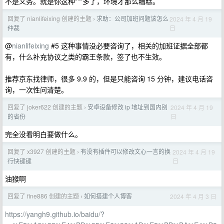
不是义务。就是你这种***多了，环境才那么糟糕。
回复了 nianlifeixing 创建的主题
求助：公司加班问题该怎么
2024 年 4 月 19
›
日
仲裁
@
nianlifeixing
#5 这种事情没必要咨询了，相关的加班证据全部都
有，什么补充协议之类的霸王条款，签了也不生效。
推荐京东找律师，很多 9.9 的，但是只能咨询 15 分钟，建议电话咨
询，一次性问清楚。
回复了 joker622 创建的主题
安卓设备修改 ip 地址到国内别
2024 年 4 月 19
›
日
的省份
完全没看明白要做什么。
回复了 x3927 创建的主题
有没有插件可以修改文心一言的换
2024 年 4 月 19
›
日
行快键键
油猴啊
回复了 fine886 创建的主题
如何搭建个人博客
2024 年 4 月 3 日
›
https://yangh9.github.io/baidu/?