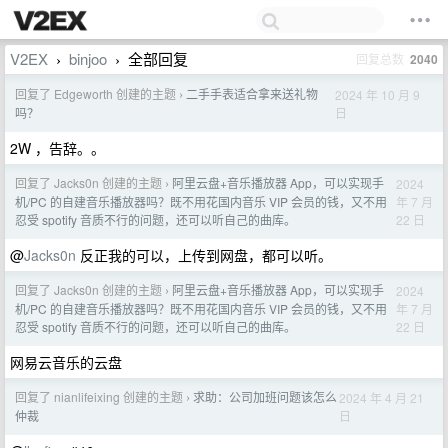
V2EX
binjoo
全部回复
回复总数
2040
›
›
回复了 Edgeworth 创建的主题
二手手表适合拿来送礼物
2024 年 10 月 9
›
日
吗？
2W ，告辞。。
回复了 Jacks0n 创建的主题
阿里云盘+音乐播放器 App，可以实现手
2024
›
年 7 月
机/PC 的自建音乐播放器吗？既不用花国内音乐 VIP 会员的钱，又不用
22 日
忍受 spotify 音质不行的问题，还可以听自己的曲库。
@
Jacks0n
反正我的可以，上传到网盘，都可以听。
回复了 Jacks0n 创建的主题
阿里云盘+音乐播放器 App，可以实现手
2024
›
年 7 月
机/PC 的自建音乐播放器吗？既不用花国内音乐 VIP 会员的钱，又不用
22 日
忍受 spotify 音质不行的问题，还可以听自己的曲库。
网易云音乐的云盘
回复了 nianlifeixing 创建的主题
求助：公司加班问题该怎么
2024 年 4 月 21
›
日
仲裁