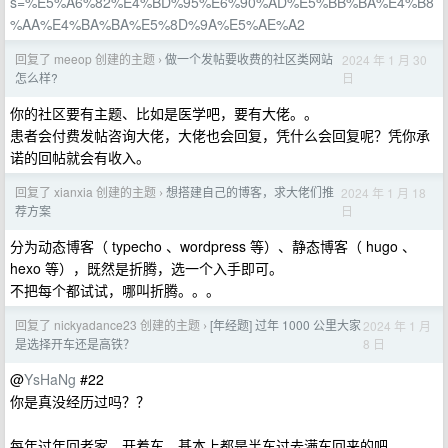
s=%E5%A6%82%E4%BD%95%E6%90%AD%E5%BB%BA%E4%B8
%AA%E4%BA%BA%E5%8D%9A%E5%AE%A2
回复了 meeop 创建的主题
做一个发帖要收费的社区类网站
2024 年 1 月 30
›
日
怎么样?
你的社区要有主题、比如是医学吧，要有大佬。。
患者会付费发帖咨询大佬，大佬也会回复，凭什么会回复呢？凭你承
诺的回帖就会有收入。
回复了 xianxia 创建的主题
想搭建自己的博客，求大佬们推
2024 年 1 月 18
›
日
荐方案
分为动态博客（ typecho 、wordpress 等）、静态博客（ hugo 、
hexo 等），既然是折腾，选一个入手即可。
不把每个都试试，哪叫折腾。。。
回复了 nickyadance23 创建的主题
[年经题] 过年 1000 公里大家
2024 年 1 月
›
8 日
是选择开车还是高铁？
@
YsHaNg
#22
你是真没经历过吗？？
每年过年回老家，开着车，基本上都是半车过去满车回来的吧。