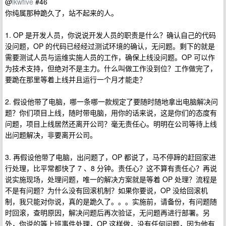
@
lkwfive
#46
你纯属那种跪久了，站不起来的人。
1. OP 是开发人员，你说说开发人员的职责是什么？确认自己的代码
没问题，OP 的代码已经经过测试环境的确认，无问题。剩下的就是
需要测试人员与运维实施人员的工作，确保上线没问题。OP 可以作
为技术支持，但绝对不是主力。什么叫做工作没到位？工作做完了，
要跪在那里等着上线并且运行一个月才能走？
2. 假设他带了电脑，哪一条哪一款规定了要随时随地拿出电脑解决问
题？你们项目上线，随时带电脑，用你的话来说，这是你们的态度有
问题，项目上线居然还离开公司？毫无责任心。明明在公司等待上线
出问题解决，非要离开公司。
3. 再假设他带了电脑，出问题了，OP 都说了，马不停蹄的赶回家进
行处理，比平常都快了 7 、8 分钟。责任心？这不算有责任心？再说
说实施现场，处理问题，唯一的解决方案就是等着 OP 处理？流程是
不是有问题？为什么没有回滚机制？如果你要说，OP 没给回滚机
制，我只能对你说，真的是跪久了。。。实施前，请备份，有问题随
时回滚，查明原因，解决问题后再次验证，无问题再进行部署。另
外，你说的等上班事件处理，OP 这样做，没有任何问题，因为他有