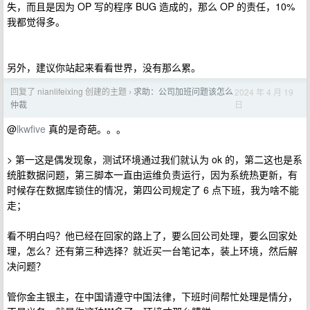
失，而且是因为 OP 写的程序 BUG 造成的，那么 OP 的责任，10%
我都觉得多。
另外，建议你站起来看看世界，没有那么累。
回复了 nianlifeixing 创建的主题
求助：公司加班问题该怎么
2024 年 4 月 19
›
日
仲裁
@
lkwfive
真的是奇葩。。。
> 第一这是偶发现象，测试环境通过我们就认为 ok 的，第二这也是系
统脏数据问题，第三脚本一直由运维负责运行，因为系统热更新，有
时候存在数据库锁住的情况，第四公司规定了 6 点下班，我为啥不能
走；
看不明白吗？他已经在回家的路上了，要么回公司处理，要么回家处
理，怎么？还有第三种选择？就近买一台笔记本，装上环境，然后解
决问题？
管你金主银主，在中国请遵守中国法律，下班时间帮忙处理是情分，