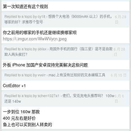
第一次知道还有这个规则
Replied to a topic by cy18
想换个大电池（9000mAh 以上）的手机，
6 月 28
›
日
哪家的好？求推荐个型号
你之前用的哪家的手机还是继续换哪家呗
https://i.imgur.com/WwWVycn.jpeg
Replied to a topic by oblax
用国外手机的国行（指三星）是不是自欺
6 月 28
›
日
欺人两头挨打？
外板 iPhone 加国产安卓双持完美解决这些问题
Replied to a topic by vverr
mac 上有没有比较好的文本编辑工具
6 月 15 日
›
CotEditor +1
Replied to a topic by schen1027a1
佬们，安克充电头推荐吗？ 100w
6 月 6
›
日
还是 140w
一步到位 160w 那款
400 元左右是好价
鱼上也可以买到别人转卖的