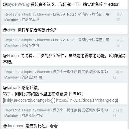
@
jaydenWang
看起来不错呀，我研究一下，确实准备接个 editor
Replied to a topic by blueeon
Linkly AI Note：极简的卡片笔记，用
6 天
›
前
Markdown 存储在本地
@
zisen
远程笔记仓库是什么？
Replied to a topic by blueeon
Linkly AI Note：极简的卡片笔记，用
6 天
›
前
Markdown 存储在本地
@
Nanga
试试看，上次的那个插件，虽然是老需求老功能，反响确实
不错。
Replied to a topic by blueeon
做了个一键保存 网页/视频/X/微博 为
7 月 31
›
日
Markdown 的浏览器扩展
@
katwalk
感谢反馈。
巧了，刚刚发布的版本里正在修复这个 BUG：
[
linkly.ai/docs/zh/changelog
](
https://linkly.ai/docs/zh/changelog
)
Replied to a topic by blueeon
做了个一键保存 网页/视频/X/微博 为
7 月 31
›
日
Markdown 的浏览器扩展
@
Jacobson
没有对比过，看看