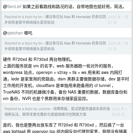
@
SenLief
如果之前看路线和路况的话，自带地图也挺好用，简洁。
Replied to a topic by bn
建议各位玩 Nas 和 Homelab 的各位回
2025 年 1 月
›
21 日
乡前检查家中网线插头是否松动
@
qistchan
哪吒
Replied to a topic by bn
建议各位玩 Nas 和 Homelab 的各位回
2025 年 1 月
›
21 日
乡前检查家中网线插头是否松动
硬件 R720xd 和 R730xd 两台物理机。
上面的服务就是 vm 的名字，web 服务器跑一些对外的服务，
wordpress 站点，openvpn + v2ray + tls + ws 用来和 aws 内网打
通，lede 是家里用的旁路由，dsm 黑群主要做数据存储，dev 是平时
工作用的开发机，cloudflare 是单独用来跑备用的 cf tunnel ，
TrueNAS 不同的机器做冷备，备份 NAS 重要的数据，数据库备份和
vm 备份，NVR 也是个黑群用来存储家庭监控。
Replied to a topic by ucaime
消费降级，尝试把服务器放车库的省
2025 年 1
›
月 20 日
钱新玩法，顺带求更优雅的与家庭网络可控隔离方案
是的，我也是整两台放车库了 R720xd 和 R730xd ，然后搞了一台
aws lightsail 用 openvpn tcp 组内网反向代理到家里，我倒没有隔离