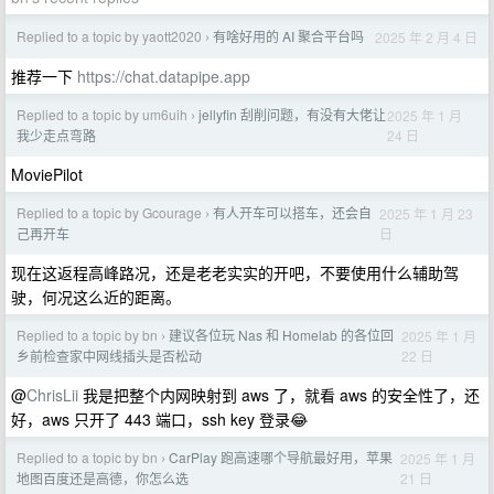
Replied to a topic by yaott2020
有啥好用的 AI 聚合平台吗
2025 年 2 月 4 日
›
推荐一下
https://chat.datapipe.app
Replied to a topic by um6uih
jellyfin 刮削问题，有没有大佬让
2025 年 1 月
›
24 日
我少走点弯路
MoviePilot
Replied to a topic by Gcourage
有人开车可以搭车，还会自
2025 年 1 月 23
›
日
己再开车
现在这返程高峰路况，还是老老实实的开吧，不要使用什么辅助驾
驶，何况这么近的距离。
Replied to a topic by bn
建议各位玩 Nas 和 Homelab 的各位回
2025 年 1 月
›
22 日
乡前检查家中网线插头是否松动
@
ChrisLii
我是把整个内网映射到 aws 了，就看 aws 的安全性了，还
好，aws 只开了 443 端口，ssh key 登录😂
Replied to a topic by bn
CarPlay 跑高速哪个导航最好用，苹果
2025 年 1 月
›
21 日
地图百度还是高德，你怎么选