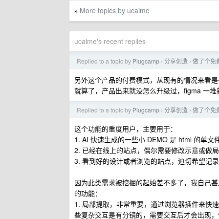
More topics by ucaime
»
ucaime's recent replies
Replied to a topic by
Plugcamp
分享创造
做了个免费的
›
›
另外这个产品的付费模式，从现有的情况来看是
就算了，产品出来就没怎么升级过，figma 一
Replied to a topic by
Plugcamp
分享创造
做了个免费的
›
›
这个功能的重度用户，主要用于：
1. AI 快速生成的一些小 DEMO 是 html 的单
2. 已经在线上的站点，偶尔需要修改示意或做
3. 看到好的设计或者浏览的站点，迫切希望记录
因为此类需求被挖掘的起始差不多了，我自己甚至也 
的功能：
1. 局部提取，非常重要，通过浏览器插件来
些复杂交互是有分镜的，需要交互后才会出现，例如