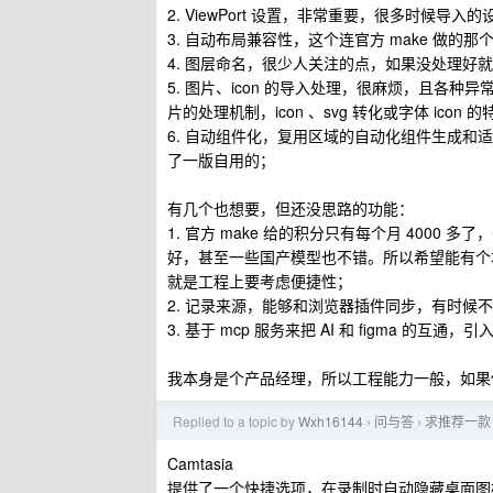
2. ViewPort 设置，非常重要，很多时
3. 自动布局兼容性，这个连官方 make 做的那
4. 图层命名，很少人关注的点，如果没处理好就
5. 图片、icon 的导入处理，很麻烦，且各种
片的处理机制，icon 、svg 转化或字体 icon 
6. 自动组件化，复用区域的自动化组件生成
了一版自用的；
有几个也想要，但还没思路的功能：
1. 官方 make 给的积分只有每个月 4000 多了，完
好，甚至一些国产模型也不错。所以希望能有个本
就是工程上要考虑便捷性；
2. 记录来源，能够和浏览器插件同步，有时候
3. 基于 mcp 服务来把 AI 和 figma 的互通，引入
我本身是个产品经理，所以工程能力一般，如果
Replied to a topic by
Wxh16144
问与答
求推荐一款
›
›
Camtasia
提供了一个快捷选项，在录制时自动隐藏桌面图