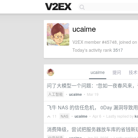
ucaime
V2EX member #45748, joined on 
Today's activity rank
3517
ucaime
提问
技术
问了大模型一个问题：“忽如一夜春风来，
人工智能
•
ucaime
•
Mar 19
飞牛 NAS 的信任危机， 0Day 漏洞导
11
NAS
•
ucaime
•
Apr 6
• Lastly replied by
k
消费降级，尝试把服务器放车库的省钱新
分享创造
•
•
Jan 23, 2025
• Lastly replied