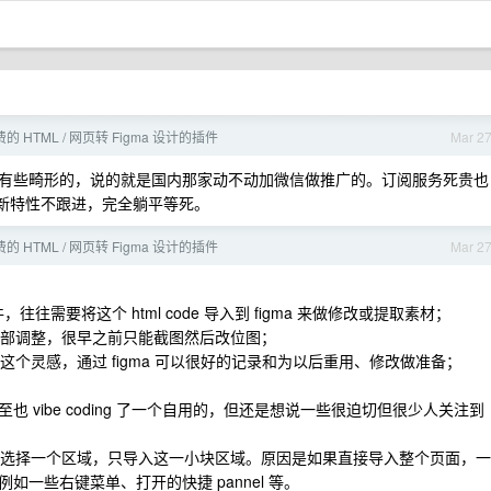
 HTML / 网页转 Figma 设计的插件
Mar 2
有些畸形的，说的就是国内那家动不动加微信做推广的。订阅服务死贵也
堆新特性不跟进，完全躺平等死。
 HTML / 网页转 Figma 设计的插件
Mar 2
文件，往往需要将这个 html code 导入到 figma 来做修改或提取素材；
局部调整，很早之前只能截图然后改位图；
这个灵感，通过 figma 可以很好的记录和为以后重用、修改做准备；
vibe coding 了一个自用的，但还是想说一些很迫切但很少人关注到
快速选择一个区域，只导入这一小块区域。原因是如果直接导入整个页面，一
一些右键菜单、打开的快捷 pannel 等。