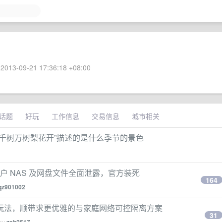
2013-09-21 17:36:18 +08:00
话题
好玩
工作信息
交易信息
城市相关
千树万树梨花开”描述的是什么季节的景色
致用户 NAS 及网盘文件全面泄露，官方装死
164
qz901002
玩法，顺带求更优雅的与家庭网络可控隔离方案
31
 by