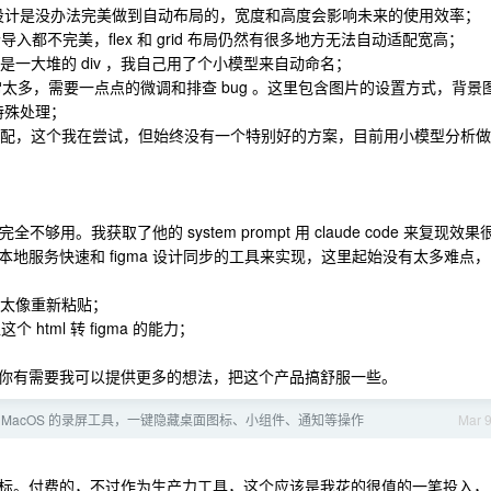
候导入的设计是没办法完美做到自动布局的，宽度和高度会影响未来的使用效率；
个导入都不完美，flex 和 grid 布局仍然有很多地方无法自动适配宽高；
是一大堆的 div ，我自己用了个小模型来自动命名；
异常太多，需要一点点的微调和排查 bug 。这里包含图片的设置方式，背景
的特殊处理；
和适配，这个我在尝试，但始终没有一个特别好的方案，目前用小模型分析做
全不够用。我获取了他的 system prompt 用 claude code 来复现效果
地服务快速和 figma 设计同步的工具来实现，这里起始没有太多难点，
不太像重新粘贴；
这个 html 转 figma 的能力；
你有需要我可以提供更多的想法，把这个产品搞舒服一些。
 MacOS 的录屏工具，一键隐藏桌面图标、小组件、通知等操作
Mar 
标。付费的，不过作为生产力工具，这个应该是我花的很值的一笔投入，