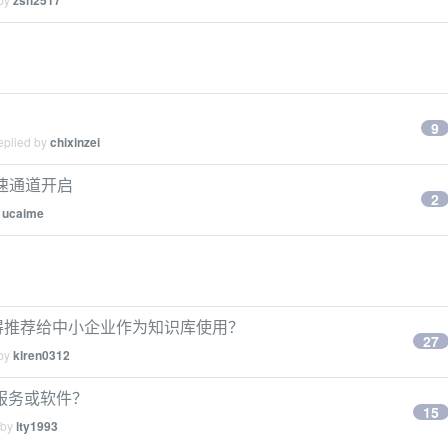
zsh2517
9
eplied by
chixinzei
速通道开启
2
y
ucaime
得推荐给中小企业作为知识库使用？
27
 by
klren0312
服务或软件？
15
 by
lty1993