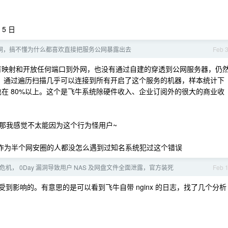
 5 日
洞，搞不懂为什么都喜欢直接把服务公网暴露出去
Feb 
有映射和开放任何端口到外网，也没有通过自建的穿透到公网服务器，仍
的，通过遍历扫描几乎可以连接到所有开启了这个服务的机器，样本统计下
也在 80%以上。这个是飞牛系统除硬件收入、企业订阅外的很大的商业收
那我感觉不太能因为这个行为怪用户~
我作为半个网安圈的人都没怎么遇到过知名系统犯过这个错误
任危机， 0Day 漏洞导致用户 NAS 及网盘文件全面泄露，官方装死
Feb 
到影响的。有意思的是可以看到飞牛自带 nginx 的日志，找了几个分析