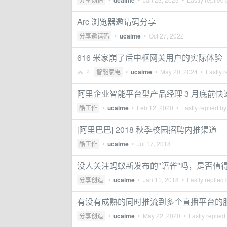
ucaime
Arc 浏览器邀请码分享
分享邀请码
•
ucaime
•
Oct 27, 2022
616 米家崩了后中枢网关用户的实际体验
2
智能家电
•
ucaime
•
May 20, 2024
• Lastly r
阿里企业智能平台型产品经理 3 月底前快
酷工作
•
ucaime
•
Feb 12, 2020
• Lastly replied b
[阿里巴巴] 2018 秋季校园招聘内推渠道
酷工作
•
ucaime
•
Jul 17, 2018
没人关注蚂蚁新发布的"语雀"吗，是否值
分享创造
•
ucaime
•
Jan 11, 2018
• Lastly replied
有没有成熟的同时推流到多个直播平台的
分享创造
•
ucaime
•
May 22, 2020
• Lastly replied