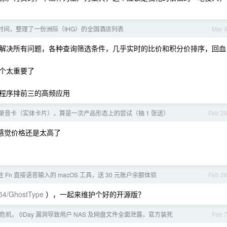
时间，整理了一份洲际（IHG）的全国酒店列表
Mar 
解决所有问题，各种查询筛选条件，几乎实时的比价和积分价排序，回血
个太重要了
程序排前三的高频应用
I 录音卡（实体卡片），算是一次产品形态上的尝试（抽 1 张送）
Feb 2
但感觉价格还是太高了
：按住 Fn 直接语音输入的 macOS 工具，送 30 元账户余额体验
Feb 2
254/GhostType
），一起来维护个好的开源版？
任危机， 0Day 漏洞导致用户 NAS 及网盘文件全面泄露，官方装死
Feb 