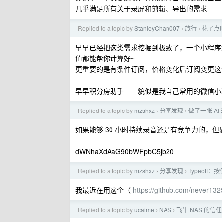
几乎满足所有关于录屏和剪辑、导出的需求
Replied to a topic by
StanleyChan007
旅行
花了点
›
›
早早已经把这类需求挖掘到极致了，一个小程序
值都能帮你计算好~
更重要的是有条件订阅，价格变化后订阅变更这
早早积分房助手——貌似是我自己常用的微信小
Replied to a topic by
mzshxz
分享发现
做了一张 A
›
›
如果能够 30 小时持续录音还是有竞争力的，
dWNhaXdAaG90bWFpbC5jb20=
Replied to a topic by
mzshxz
分享发现
Typeoff
›
›
我最近在用这个（
https://github.com/never13
Replied to a topic by
ucaime
NAS
飞牛 NAS 的信
›
›