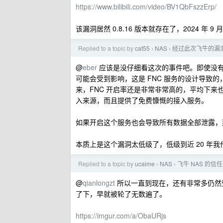
https://www.bilibili.com/video/BV1QbFszzErp/
该漏洞居然 0.8.16 版本就存在了，2024 年 9 月
Replied to a topic by
cat55
NAS
经过此次飞牛的漏
›
›
@
eber
应该是没仔细看这次的事件吧。即使没
可能会受到影响，这是 FNC 服务的设计导致
来，FNC 开启率还是非常非常高的，平均下来
入来源，而且提供了免费慷慨的接入服务。
如果开启这个服务也会导致所有数据全部泄露，
本质上是这个漏洞太低级了，低级到近 20 年
Replied to a topic by
ucaime
NAS
飞牛 NAS 的信
›
›
@
qianlongzt
所以一直到现在，还有非常多仍然受
了下，早就被轮了无数遍了。
https://imgur.com/a/ObaURjs