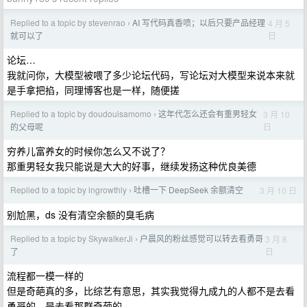
Replied to a topic by stevenrao
AI 写代码真香喷；以后只要产品经理
4 月 5
›
日
就可以了
论坛…
我就问你，大模型被喂了多少论坛代码，写论坛对大模型来说本来就
是手拿把掐，同理博客也是一样，随便搓
Replied to a topic by doudouisamomo
这年代怎么还会有重男轻女
3 月 10
›
日
的父母呢
穷养儿富养女的时候你怎么又不说了？
那重男轻女我只能说是大大的好事，继续发扬这种优良美德
Replied to a topic by ingrowthly
吐槽一下 DeepSeek 余额清空
3 月 10 日
›
别尬黑，ds 没有清空余额的臭毛病
Replied to a topic by SkywalkerJi
户晨风的粉丝感觉可以转去看勇哥
3 月 8
›
日
了
流程都一模一样的
但是奇葩真的多，比综艺有意思，其实我觉得九成九的人都不是去看
勇哥的，是去看那群奇葩的