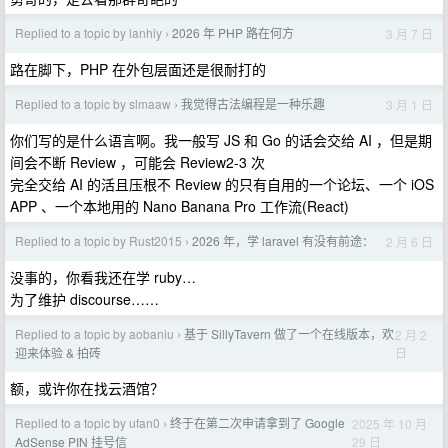
Replied to a topic by lanhiy
2026 年 PHP 路在何方
3 月 7 日
›
路在脚下，PHP 在外包层面还是很耐打的
Replied to a topic by slmaaw
我觉得古法编程是一种乐趣
3 月 1 日
›
你们写的是什么语言啊。我一般写 JS 和 Go 的话会交给 AI ，但是期
间会不断 Review ，可能会 Review2-3 次
完全交给 AI 的活且压根不 Review 的只有自用的一个论坛、一个 iOS
APP 、一个本地用的 Nano Banana Pro 工作流(React)
Replied to a topic by Rust2015
2026 年，学 laravel 有没有前途：
2 月 6 日
›
没事的，你看我还在学 ruby…
为了维护 discourse……
Replied to a topic by aobaniu
基于 SillyTavern 做了一个在线版本，欢
2 月 2
›
日
迎来体验 & 拍砖
额，或许你在找云酒馆？
Replied to a topic by ufan0
终于在第二次申请拿到了 Google
2025 年 10 月
›
29 日
AdSense PIN 挂号信