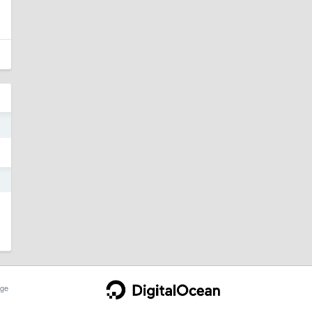
7
1
ge