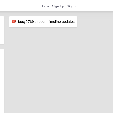
Home
Sign Up
Sign In
busy0769's recent timeline updates