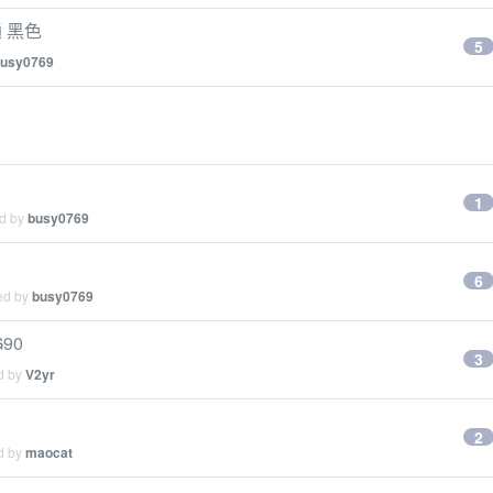
通 黑色
5
usy0769
1
ed by
busy0769
6
ied by
busy0769
90
3
ed by
V2yr
2
ed by
maocat