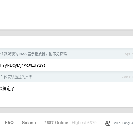
个我发现的 NAS 音乐播放器，附带兑换码
Apr 
cyMjhAcXEuY29t
的车位安装监控的产品
Jan 2
可以搞定了
·
FAQ
·
Solana
·
2687 Online
Highest 6679
·
Select Langua