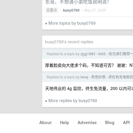
东哥，不想请小弟吃饭就明说！
无要点
•
busy0769
•
May 27, 2025
More topics by busy0769
»
busy0769's recent replies
Replied to a topic by
zjyg1993
NAS
给兄弟们推荐一
›
›
厚着脸皮向大佬求个码，不知道可否？ 谢谢：NTYyND
Replied to a topic by
leosj
奇思妙想
求在有充电桩
›
›
天地伟业的 4g 监控，终生免流量，200 以内
More replies by busy0769
»
About
·
Help
·
Advertise
·
Blog
·
API