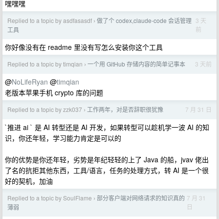
嘿嘿嘿
Replied to a topic by asdfasasdf
做了个 codex,claude-code 会话管理
3 天
›
前
工具
你好像没有在 readme 里没有写怎么安装你这个工具
Replied to a topic by timqian
一个用 GitHub 存储内容的简单记事本
3 天前
›
@
NoLifeRyan
@
timqian
老版本苹果手机 crypto 库的问题
Replied to a topic by zzk037
工作两年，对是否辞职很犹豫
7 月 31 日
›
`推进 ai ` 是 AI 转型还是 AI 开发，如果转型可以趁机学一波 AI 的知
识，你还年轻，学习能力肯定是可以的
你的优势是你还年轻，劣势是年纪轻轻的上了 Java 的船，jvav 佬出
了名的抗拒其他东西，工具/语言，任务的处理方式，转 AI 是一个很
好的契机，加油
Replied to a topic by SoulFlame
部分客户端对网络请求的知识真的
7 月 31
›
日
薄弱