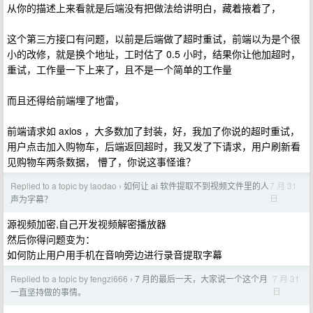
从你的描述上来看就是后端没有把做法给讲明白，藏着掖着了，
这个第三方接口有问题，以前是后端做了超时重试，前端以为是个很
小的改修，就是换个地址，工时估了 0.5 小时，结果你让他加超时，
重试，工作量一下上来了，且不是一个简单的工作量
而且还得给前端埋了地雷，
前端请求如 axios ，大多数加了封装，好，我加了你说的超时重试，
用户点击加入购物车，后端返回超时，我又发了下请求，用户刷新看
见购物车两条数据， 懵了，你说这事怪谁？
Replied to a topic by laodao
如何让 ai 软件提取不到视频文件里的人
7 月 31
›
日
声为字幕？
源视频加密,自己开发视频解密播放器
然后你得问题变为：
如何防止用户用手机在音响旁边进行录音提取字幕
Replied to a topic by fengzi666
7 月的最后一天，大家说一个这个月
7 月 31
›
日
一直坚持做的事情。