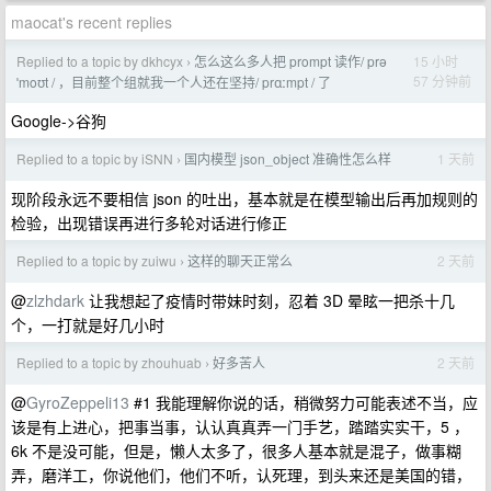
maocat's recent replies
Replied to a topic by dkhcyx
怎么这么多人把 prompt 读作/ prə
15 小时
›
57 分钟前
ˈmoʊt / ，目前整个组就我一个人还在坚持/ prɑːmpt / 了
Google->谷狗
Replied to a topic by iSNN
国内模型 json_object 准确性怎么样
1 天前
›
现阶段永远不要相信 json 的吐出，基本就是在模型输出后再加规则的
检验，出现错误再进行多轮对话进行修正
Replied to a topic by zuiwu
这样的聊天正常么
2 天前
›
@
zlzhdark
让我想起了疫情时带妹时刻，忍着 3D 晕眩一把杀十几
个，一打就是好几小时
Replied to a topic by zhouhuab
好多苦人
2 天前
›
@
GyroZeppeli13
#1 我能理解你说的话，稍微努力可能表述不当，应
该是有上进心，把事当事，认认真真弄一门手艺，踏踏实实干，5 ，
6k 不是没可能，但是，懒人太多了，很多人基本就是混子，做事糊
弄，磨洋工，你说他们，他们不听，认死理，到头来还是美国的错，