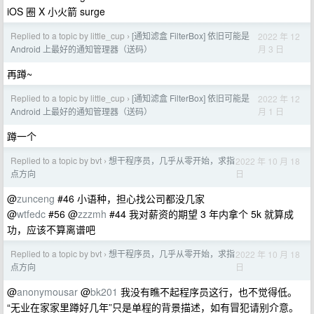
iOS 圈 X 小火箭 surge
Replied to a topic by little_cup
[通知滤盒 FilterBox] 依旧可能是
2022 年 12
›
月 3 日
Android 上最好的通知管理器（送码）
再蹲~
Replied to a topic by little_cup
[通知滤盒 FilterBox] 依旧可能是
2022 年 12
›
月 1 日
Android 上最好的通知管理器（送码）
蹲一个
Replied to a topic by bvt
想干程序员，几乎从零开始，求指
2022 年 10 月 18
›
日
点方向
@
zunceng
#46 小语种，担心找公司都没几家
@
wtfedc
#56 @
zzzmh
#44 我对薪资的期望 3 年内拿个 5k 就算成
功，应该不算离谱吧
Replied to a topic by bvt
想干程序员，几乎从零开始，求指
2022 年 10 月 18
›
日
点方向
@
anonymousar
@
bk201
我没有瞧不起程序员这行，也不觉得低。
“无业在家家里蹲好几年”只是单程的背景描述，如有冒犯请别介意。