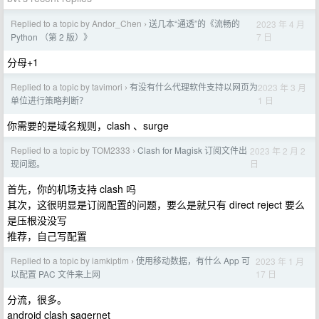
Replied to a topic by Andor_Chen
送几本“通透”的《流畅的
2023 年 4 月
›
7 日
Python （第 2 版）》
分母+1
Replied to a topic by tavimori
有没有什么代理软件支持以网页为
2023 年 3 月
›
1 日
单位进行策略判断？
你需要的是域名规则，clash 、surge
Replied to a topic by TOM2333
Clash for Magisk 订阅文件出
2023 年 2 月 2
›
日
现问题。
首先，你的机场支持 clash 吗
其次，这很明显是订阅配置的问题，要么是就只有 direct reject 要么
是压根没没写
推荐，自己写配置
Replied to a topic by iamkiptim
使用移动数据，有什么 App 可
2023 年 1 月
›
17 日
以配置 PAC 文件来上网
分流，很多。
android clash sagernet