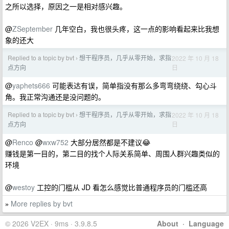
之所以选择，原因之一是相对感兴趣。
@
ZSeptember
几年空白，我也很头疼，这一点的影响看起来比我想
象的还大
Replied to a topic by bvt
想干程序员，几乎从零开始，求指
2022 年 10 月 18
›
日
点方向
@
yaphets666
可能表达有误，简单指没有那么多弯弯绕绕、勾心斗
角。我正常沟通还是没问题的。
Replied to a topic by bvt
想干程序员，几乎从零开始，求指
2022 年 10 月 18
›
日
点方向
@
Renco
@
wxw752
大部分居然都是不建议😂
赚钱是第一目的，第二目的找个人际关系简单、周围人群兴趣类似的
环境
@
westoy
工控的门槛从 JD 看怎么感觉比普通程序员的门槛还高
More replies by bvt
»
© 2026 V2EX · 9ms · 3.9.8.5
About
·
Language