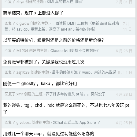
回复了 zhya 创建的主题
KIMI 真的有人在用吗？
7 月 31 日
›
商单结束，现在 x 上都没人提了
回复了 digwow 创建的主题
一图读懂 DMIT 正价机（更新 dmit 应对鸡
7 月
›
11 日
荒，将 as3 cpu 重新上架，调高了 an4 an5 架构的价格）
以前买的特价机，续费时还是之前的价格还是新价格？
回复了 M1234 创建的主题
Claude 使用少就不会被封吗？
6 月 26 日
›
免费账号都被封了，关键是我也没用过几次
回复了 zsj1029 创建的主题
最牛的终端开源了 warp，用过的来说说
5 月 1 日
›
随便一个 ghostty ，kaku ，都比它好用
回复了 xmlf 创建的主题
养了好多年的馒头 pt 号。。突然没了
4 月 28 日
›
我的馒头，ttg ，chd ，hdc 就是这么饿死的，不过也七八年没玩 pt
了
回复了 givebest 创建的主题
XChat 正式上架 App Store 了
4 月 25 日
›
用过几十个聊天 app ，就没见过功能这么阳春的