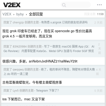
V2EX
byby
全部回复
回复总数
1159
›
›
回复了 chengzp 创建的主题
有熟悉 x.ai/grok 订阅的朋友给讲讲吗
2 天前
›
现在 grok 印度车已经走了，现在买 opencode go 性价比最高
grok 4.5 一般开发够用，而且又快
2
回复了 83f420984 创建的主题
写了一款原生 macOS 围棋 App (Qi： AI
›
天
Go Review)：内置零配置 KataGo、Metal GPU 加速与 Finder SGF 预览
前
很感兴趣，多谢，anNvbmJvdHNAZ21haWwuY29t
回复了 qwqqwq 创建的主题
绝了，租的单间不隔音，隔壁有对情侣大晚
4 天
›
前
上 do 听的一清二楚
古有匡衡凿壁取光，今有楼主凿壁观房事
回复了 Lyv5 创建的主题
Telegram 下架了？
5 天前
›
ios 下架而已，mac 又没下架