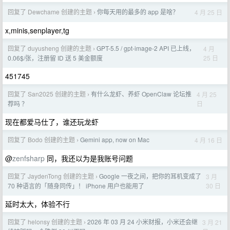
回复了 Dewchame 创建的主题
你每天用的最多的 app 是啥？
4 月 25 日
›
x,minis,senplayer,tg
回复了 duyusheng 创建的主题
GPT-5.5 / gpt-image-2 API 已上线，
4 月
›
25 日
0.06$/张，注册留 ID 送 5 美金额度
451745
回复了 San2025 创建的主题
有什么龙虾、养虾 OpenClaw 论坛推
4 月 25
›
日
荐吗 ？
现在都爱马仕了，谁还玩龙虾
回复了 Bodo 创建的主题
Gemini app, now on Mac
4 月 16 日
›
@
zenfsharp
同，我还以为是我账号问题
回复了 JaydenTong 创建的主题
Google 一夜之间，把你的耳机变成了
3 月
›
30 日
70 种语言的「随身同传」！ iPhone 用户也能用了
延时太大，体验不行
回复了 helonsy 创建的主题
2026 年 03 月 24 小米财报，小米还会继
3 月 21
›