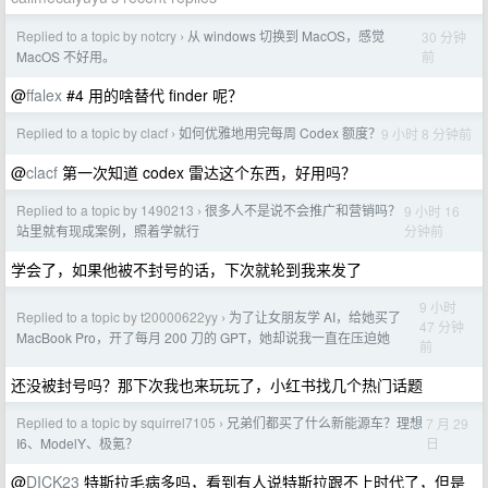
Replied to a topic by notcry
从 windows 切换到 MacOS，感觉
30 分钟
›
前
MacOS 不好用。
@
ffalex
#4 用的啥替代 finder 呢？
Replied to a topic by clacf
如何优雅地用完每周 Codex 额度？
9 小时 8 分钟前
›
@
clacf
第一次知道 codex 雷达这个东西，好用吗？
Replied to a topic by 1490213
很多人不是说不会推广和营销吗？
9 小时 16
›
分钟前
站里就有现成案例，照着学就行
学会了，如果他被不封号的话，下次就轮到我来发了
9 小时
Replied to a topic by t20000622yy
为了让女朋友学 AI，给她买了
›
47 分钟
MacBook Pro，开了每月 200 刀的 GPT，她却说我一直在压迫她
前
还没被封号吗？那下次我也来玩玩了，小红书找几个热门话题
Replied to a topic by squirrel7105
兄弟们都买了什么新能源车？理想
7 月 29
›
日
I6、ModelY、极氪？
@
DICK23
特斯拉毛病多吗，看到有人说特斯拉跟不上时代了，但是