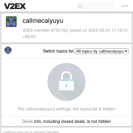
callmecaiyuyu
V2EX member #750163, joined on 2025-05-27 11:12:31
+08:00
Switch topics list
Per callmecaiyuyu's settings, the topics list is hidden
Deals
info, including closed deals, is not hidden
callmecaiyuyu's recent replies