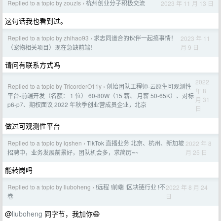
Replied to a topic by zouzls
杭州创业分子积极交流
2023 年 11 月 13 日
›
这句话我也看到过。
Replied to a topic by zhihao93
求志同道合的伙伴一起搞事情！
2023 年 11
›
月 9 日
（宠物相关项目）现在急缺前端！
请问有联系方式吗
2022
Replied to a topic by TricorderO11y
创始团队工程师-云原生可观测性
›
年 8
平台-前端开发（名额： 1 位） 60-80W（15 薪、 月薪 50-65K）、对标
月 31
p6-p7、期权面议 2022 年秋季创业营成员企业，北京
日
做过可观测性平台
Replied to a topic by iqshen
TikTok 直播业务 北京、杭州、新加坡
2022 年 8
›
月 25 日
招聘中，业务发展前景好，团队机会多，求简历~~
能转岗吗
Replied to a topic by liuboheng
!远程 !前端 !区块链行业 !不
2022 年 8 月 24
›
日
卷
@
liuboheng
同字节，我加你😄