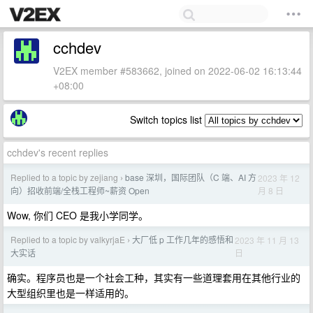
cchdev
V2EX member #583662, joined on 2022-06-02 16:13:44
+08:00
Switch topics list
cchdev's recent replies
Replied to a topic by zejiang
base 深圳，国际团队（C 端、AI 方
2023 年 12
›
月 8 日
向）招收前端/全栈工程师~薪资 Open
Wow, 你们 CEO 是我小学同学。
Replied to a topic by valkyrjaE
大厂低 p 工作几年的感悟和
2023 年 11 月 13
›
日
大实话
确实。程序员也是一个社会工种，其实有一些道理套用在其他行业的
大型组织里也是一样适用的。