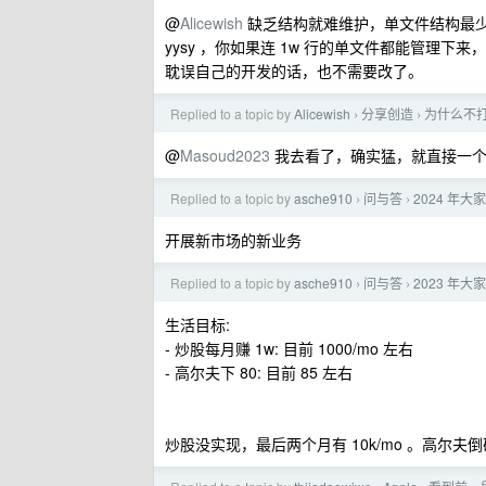
@
Alicewish
缺乏结构就难维护，单文件结构最
yysy ，你如果连 1w 行的单文件都能管理
耽误自己的开发的话，也不需要改了。
Replied to a topic by
Alicewish
分享创造
为什么不打
›
›
@
Masoud2023
我去看了，确实猛，就直接一个 p
Replied to a topic by
asche910
问与答
2024 年大家
›
›
开展新市场的新业务
Replied to a topic by
asche910
问与答
2023 年大家
›
›
生活目标:
- 炒股每月赚 1w: 目前 1000/mo 左右
- 高尔夫下 80: 目前 85 左右
炒股没实现，最后两个月有 10k/mo 。高尔夫