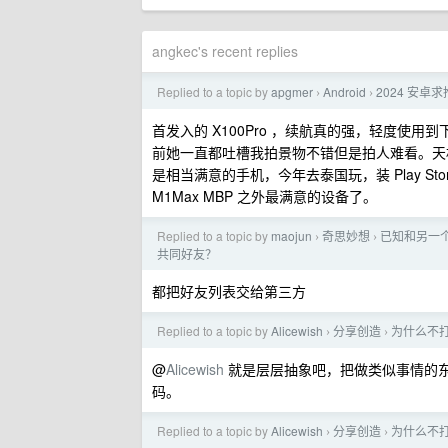
angkec's recent replies
Replied to a topic by
apgmer
Android
2024 安卓
›
›
首发入的 X100Pro ，续航真的强，轻度使
前她一直都吐槽我拍景物不错但是拍人难看。天机 9
是相当满意的手机，今年去泰国玩，装 Play Stor
M1Max MBP 之外最满意的设备了。
Replied to a topic by
maojun
奇思妙想
已知和另一
›
›
共同好友？
都把好友列表交给第三方
Replied to a topic by
Alicewish
分享创造
为什么不打
›
›
@
Alicewish
就是层层抽象吧，把做类似事情的
码。
Replied to a topic by
Alicewish
分享创造
为什么不打
›
›