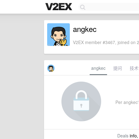
angkec
V2EX member #3467, joined on 2
angkec
提问
技术
Per angkec's
Deals
info,