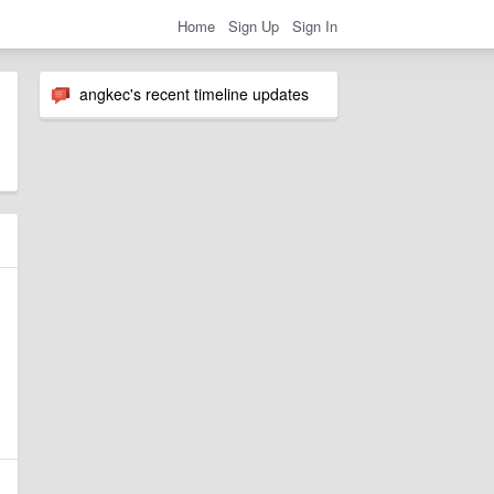
Home
Sign Up
Sign In
angkec's recent timeline updates