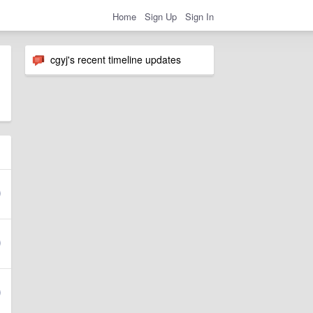
Home
Sign Up
Sign In
cgyj's recent timeline updates