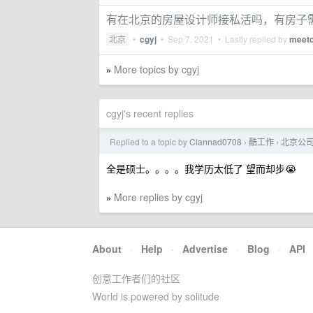
有在北京的房屋设计师接私活吗，有房子
北京
•
cgyj
•
Sep 7, 2021
• Lastly replied by
meet
More topics by cgyj
»
cgyj's recent replies
Replied to a topic by
Clannad0708
酷工作
北京公
›
›
全是硕士。。。。我学历太低了 望而却步😭
More replies by cgyj
»
About
·
Help
·
Advertise
·
Blog
·
API
创意工作者们的社区
World is powered by solitude