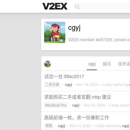
cgyj
V2EX member #497355, joined on
cgyj
提问
技术
试出一台 iMac2017
二手交易
•
cgyj
•
Nov 19, 2024
• Lastly replied by
求助购买二手或者官翻 mbp 建议
MacBook Pro
•
cgyj
•
Sep 30, 2024
• Lastly replie
高级前端一枚，求一份兼职工作
求职
•
cgyj
•
Nov 14, 2022
• Lastly replied by
cgyj