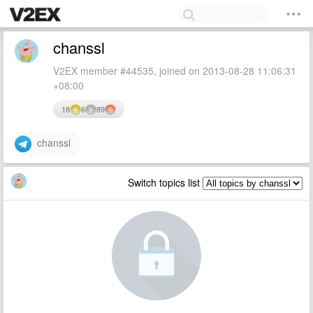
chanssl
V2EX member #44535, joined on 2013-08-28 11:06:31
+08:00
18
6
89
chanssl
Switch topics list