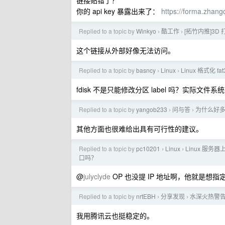
链接贴错了？
你的 api key 暴露出来了：
https://forma.zhang
Replied to a topic by
Winkyo
酷工作
[拓竹内推]3
›
›
这个链接从外部好像无法访问。
Replied to a topic by
basncy
Linux
Linux 格式化 fa
›
›
fdisk 不是只能修改分区 label 吗？实际文件系统
Replied to a topic by
yangob233
问与答
为什么好
›
›
其他方面也很难给出具有可行性的建议。
Replied to a topic by
pc10201
Linux
Linux 服
›
›
口吗？
@
julyclyde
OP 也没提 IP 地址啊，他就是想指
Replied to a topic by
nrtEBH
分享发现
水深火热警告
›
›
我用腾讯云也挺稳定的。