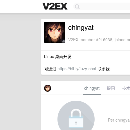
chingyat
V2EX member #216038, joined on
Linux 桌面开发.
可通过
https://bit.ly/fuzy-chat
联系我.
chingyat
提问
技
Per chingyat'