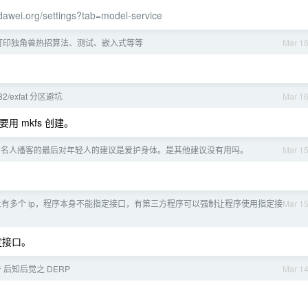
dawei.org/settings?tab=model-service
D 打印独角兽热招算法、测试、嵌入式等等
Mar 1
t32/exfat 分区避坑
Mar 1
要用 mkfs 创建。
多名人播客的最后对年轻人的建议是爱护身体。是其他建议没有用吗。
Mar 1
务器上有多个 ip，程序本身不能指定接口，有第三方程序可以强制让程序使用指定接
Mar 1
定接口。
 后知后觉之 DERP
Mar 1