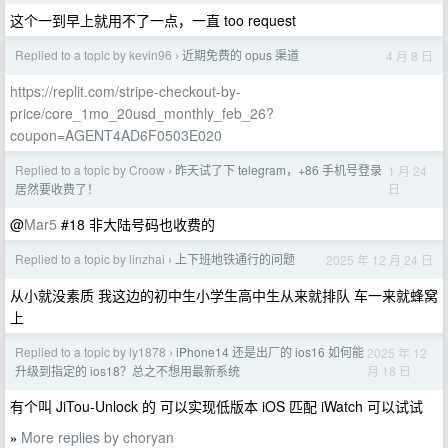
这个一到早上就用不了一点，一直 too request
Replied to a topic by kevin96
近期免费的 opus 渠道
4 月 8 日
›
https://replit.com/stripe-checkout-by-
price/core_1mo_20usd_monthly_feb_26?
coupon=AGENT4AD6F0503E020
Replied to a topic by Croow
昨天试了下 telegram，+86 手机号登录
1 月 24
›
日
居然要收费了！
@
Mar5
#18 非大陆号码也收费的
Replied to a topic by linzhai
上下班地铁通行的问题
2025 年 12 月 24 日
›
从小就没素质 我这边的初中生小学生高中生从来就排队 车一来就蜂窝
上
Replied to a topic by ly1878
iPhone14 还是出厂的 ios16 如何能
2025 年 12
›
月 18 日
升级到指定的 ios18？总之不想用最新系统
有个叫 JiTou-Unlock 的 可以实现低版本 iOS 匹配 iWatch 可以试试
More replies by choryan
»