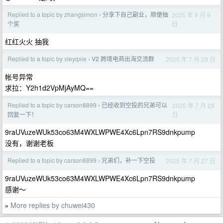
Replied to a topic by zhangsimon
分享下自己副业，顺便抽
2025 年 9 月 9
›
日
个奖
红红火火 抽我
Replied to a topic by xieyqxie
V2 跨境电商出海交流群
2025 年 7 月 29 日
›
帐号异常
求拉：Y2h1d2VpMjAyMQ==
Replied to a topic by carson8899
已经收到空投的兄弟可以
2025 年 7 月 28
›
日
回复一下！
9raUVuzeWUk53co63M4WXLWPWE4Xc6Lpn7RS9dnkpump
没有，谢谢老板
Replied to a topic by carson8899
兄弟们，补一下空投
2025 年 7 月 27 日
›
9raUVuzeWUk53co63M4WXLWPWE4Xc6Lpn7RS9dnkpump
感谢～
More replies by chuwei430
»