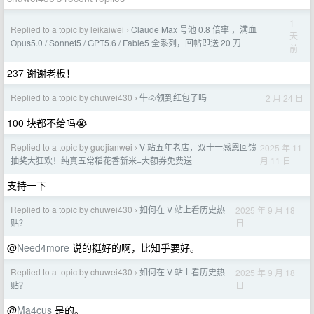
1
Replied to a topic by leikaiwei
Claude Max 号池 0.8 倍率 ，满血
›
天
Opus5.0 / Sonnet5 / GPT5.6 / Fable5 全系列，回帖即送 20 刀
前
237 谢谢老板！
Replied to a topic by chuwei430
牛🐴领到红包了吗
2 月 24 日
›
100 块都不给吗😭
Replied to a topic by guojianwei
V 站五年老店，双十一感恩回馈
2025 年 11
›
月 11 日
抽奖大狂欢！纯真五常稻花香新米+大额券免费送
支持一下
Replied to a topic by chuwei430
如何在 V 站上看历史热
2025 年 9 月 18
›
日
贴？
@
Need4more
说的挺好的啊，比知乎要好。
Replied to a topic by chuwei430
如何在 V 站上看历史热
2025 年 9 月 18
›
日
贴？
@
Ma4cus
是的。