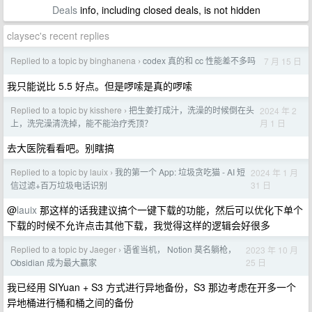
Deals
info, including closed deals, is not hidden
claysec's recent replies
Replied to a topic by binghanena
codex 真的和 cc 性能差不多吗
7 月 15 日
›
我只能说比 5.5 好点。但是啰嗦是真的啰嗦
Replied to a topic by kisshere
把生姜打成汁，洗澡的时候倒在头
2024 年 2
›
月 1 日
上，洗完澡清洗掉，能不能治疗秃顶？
去大医院看看吧。别瞎搞
Replied to a topic by lauix
我的第一个 App: 垃圾贪吃猫 - AI 短
2024 年 1 月
›
31 日
信过滤+百万垃圾电话识别
@
lauix
那这样的话我建议搞个一键下载的功能，然后可以优化下单个
下载的时候不允许点击其他下载，我觉得这样的逻辑会好很多
Replied to a topic by Jaeger
语雀当机， Notion 莫名躺枪，
2023 年 10 月
›
25 日
Obsidian 成为最大赢家
我已经用 SIYuan + S3 方式进行异地备份，S3 那边考虑在开多一个
异地桶进行桶和桶之间的备份