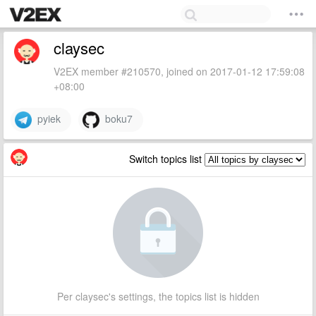
claysec
V2EX member #210570, joined on 2017-01-12 17:59:08
+08:00
pyiek
boku7
Switch topics list
Per claysec's settings, the topics list is hidden