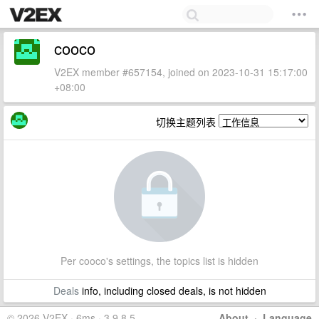
cooco
V2EX member #657154, joined on 2023-10-31 15:17:00
+08:00
切换主题列表
Per cooco's settings, the topics list is hidden
Deals
info, including closed deals, is not hidden
© 2026 V2EX · 6ms · 3.9.8.5
About
·
Language