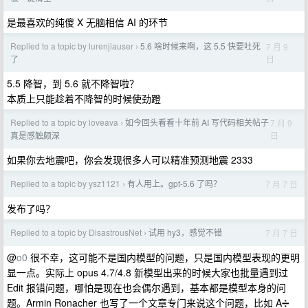
是最喜欢的纯傻 X 无脑相信 AI 的环节
Replied to a topic by lurenjiauser
5.6 啥时候来啊，这 5.5 快要吐死
7 月 9
›
日
了
5.5 降智，到 5.6 就不降智啦？
本质上只能趁着不降智的时候使劲蹬
Replied to a topic by loveava
如今回头看看十年前 AI 写代码相关帖子
7 月 9
›
日
真是感触颇深
如果你去地震吧，你会发现很多人可以精准预测地震 2333
Replied to a topic by ysz1121
有人用上。gpt-5.6 了吗？
7 月 7 日
›
发布了吗？
Replied to a topic by DisastrousNet
试用 hy3，感觉不错
7 月 7 日
›
@
o0
很不幸，这可能不是国内模型的问题，只是国内模型表现的更明
显一点。实际上 opus 4.7/4.8 新模型出来的时候大家也批量遇到过
Edit 报错问题，哪怕是现在也会偶尔遇到，基本都是模型本身的问
题。Armin Ronacher 也写了一个文章专门来说这个问题，比如 A➗