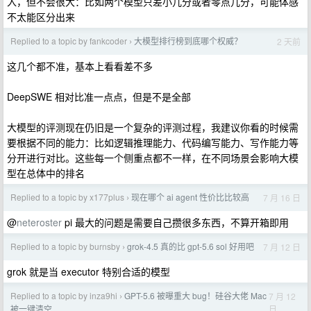
入，但不会很大：比如两个模型只差小几分或者零点几分，可能体感
不太能区分出来
Replied to a topic by fankcoder
大模型排行榜到底哪个权威？
2 天前
›
这几个都不准，基本上看看差不多
DeepSWE 相对比准一点点，但是不是全部
大模型的评测现在仍旧是一个复杂的评测过程，我建议你看的时候需
要根据不同的能力：比如逻辑推理能力、代码编写能力、写作能力等
分开进行对比。这些每一个侧重点都不一样，在不同场景会影响大模
型在总体中的排名
Replied to a topic by x177plus
现在哪个 ai agent 性价比比较高
7 月 16 日
›
@
neteroster
pi 最大的问题是需要自己攒很多东西，不算开箱即用
Replied to a topic by burnsby
grok-4.5 真的比 gpt-5.6 sol 好用吧
7 月 12 日
›
grok 就是当 executor 特别合适的模型
Replied to a topic by inza9hi
GPT-5.6 被曝重大 bug！硅谷大佬 Mac
7 月 12
›
日
被一键清空