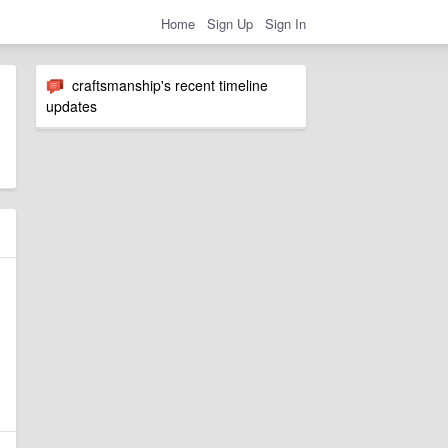
Home
Sign Up
Sign In
craftsmanship's recent timeline
updates