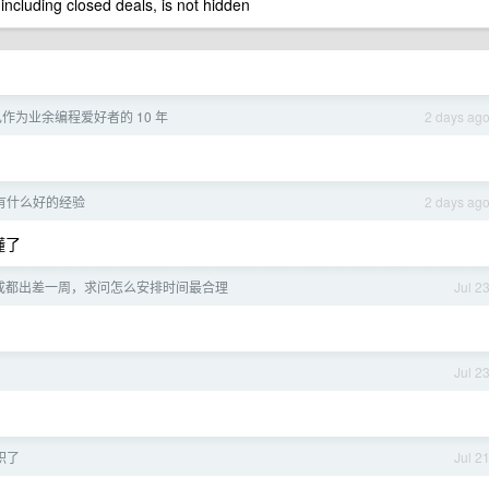
 including closed deals, is not hidden
作为业余编程爱好者的 10 年
2 days ag
有什么好的经验
2 days ag
懂了
到成都出差一周，求问怎么安排时间最合理
Jul 2
Jul 2
职了
Jul 2