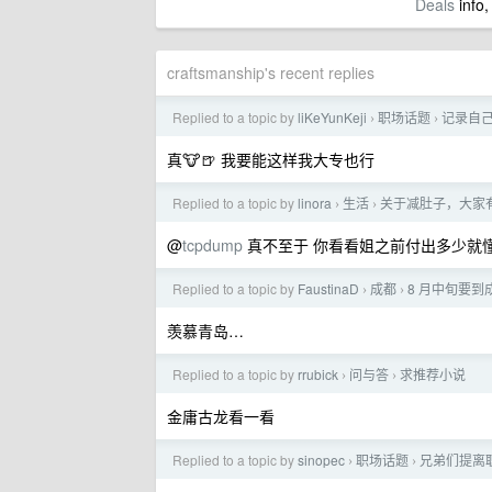
Deals
info,
craftsmanship's recent replies
Replied to a topic by
liKeYunKeji
职场话题
记录自己
›
›
真🐮🍺 我要能这样我大专也行
Replied to a topic by
linora
生活
关于减肚子，大家
›
›
@
tcpdump
真不至于 你看看姐之前付出多少就
Replied to a topic by
FaustinaD
成都
8 月中旬要
›
›
羡慕青岛…
Replied to a topic by
rrubick
问与答
求推荐小说
›
›
金庸古龙看一看
Replied to a topic by
sinopec
职场话题
兄弟们提离
›
›