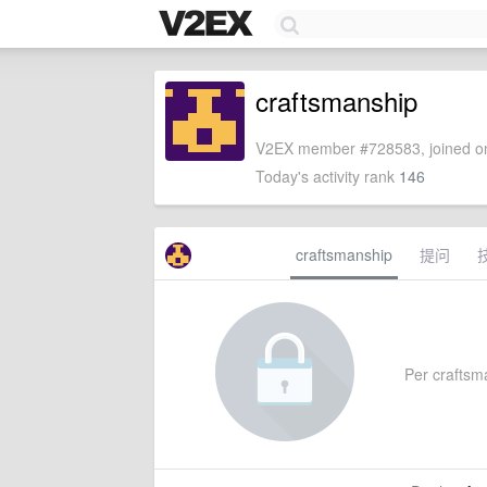
craftsmanship
V2EX member #728583, joined on
Today's activity rank
146
craftsmanship
提问
Per craftsma