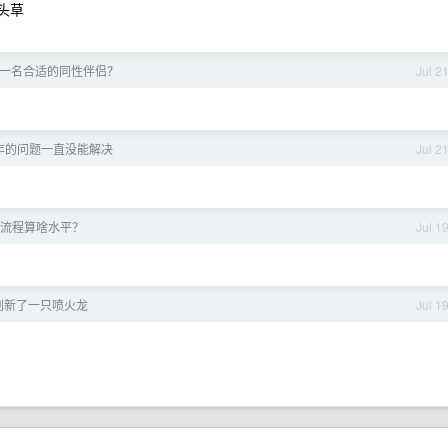
头草
一名合适的同性伴侣？
Jul 2
年的问题一直没能解决
Jul 2
流程算啥水平？
Jul 1
刷新了一只喷火龙
Jul 1