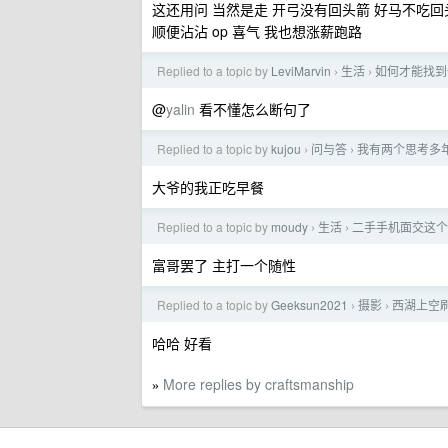
这还用问 当然是走 开弓没有回头箭 好马不吃回
顺便沾沾 op 喜气 我也想涨薪跑路
Replied to a topic by
LeviMarvin
生活
如何才能找到
›
›
@
yalin
看不懂怎么断句了
Replied to a topic by
kujou
问与答
我有两个思考多
›
›
大爷的我正吃早餐
Replied to a topic by
moudy
生活
二手手机面交这个
›
›
富哥罢了 主打一个随性
Replied to a topic by
Geeksun2021
摄影
西湖上空
›
›
哈哈 好看
More replies by craftsmanship
»