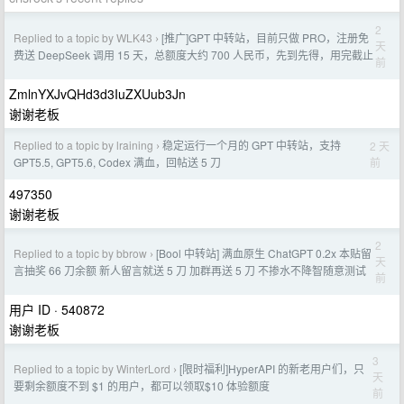
2
Replied to a topic by WLK43
[推广]GPT 中转站，目前只做 PRO，注册免
›
天
费送 DeepSeek 调用 15 天，总额度大约 700 人民币，先到先得，用完截止
前
ZmlnYXJvQHd3d3IuZXUub3Jn
谢谢老板
Replied to a topic by lraining
稳定运行一个月的 GPT 中转站，支持
2 天
›
前
GPT5.5, GPT5.6, Codex 满血，回帖送 5 刀
497350
谢谢老板
2
Replied to a topic by bbrow
[Bool 中转站] 满血原生 ChatGPT 0.2x 本贴留
›
天
言抽奖 66 刀余额 新人留言就送 5 刀 加群再送 5 刀 不掺水不降智随意测试
前
用户 ID · 540872
谢谢老板
3
Replied to a topic by WinterLord
[限时福利]HyperAPI 的新老用户们，只
›
天
要剩余额度不到 $1 的用户，都可以领取$10 体验额度
前