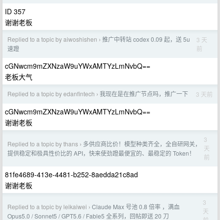
ID 357
谢谢老板
Replied to a topic by aiwoshishen
推广中转站 codex 0.09 起，送 5u
3 天
›
前
速蹬
cGNwcm9mZXNzaW9uYWxAMTYzLmNvbQ==
老板大气
Replied to a topic by edanfintech
我现在是在推广节点吗，推广一下
3 天前
›
cGNwcm9mZXNzaW9uYWxAMTYzLmNvbQ==
谢谢老板
3
Replied to a topic by thans
多供应商比价！模型种类齐全，全自研网关，
›
天
提供稳定和极具性价比的 API，快来使劲蹬最便宜的、最稳定的 Token！
前
81fe4689-413e-4481-b252-8aedda21c8ad
谢谢老板
3
Replied to a topic by leikaiwei
Claude Max 号池 0.8 倍率 ，满血
›
天
Opus5.0 / Sonnet5 / GPT5.6 / Fable5 全系列，回帖即送 20 刀
前