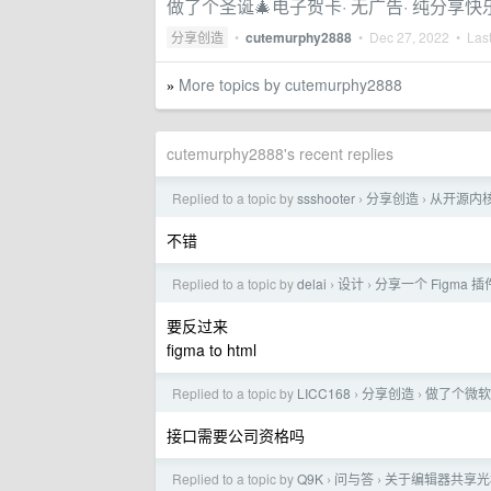
做了个圣诞🎄电子贺卡· 无广告· 纯分享快乐
分享创造
•
cutemurphy2888
•
Dec 27, 2022
• Last
More topics by cutemurphy2888
»
cutemurphy2888's recent replies
Replied to a topic by
ssshooter
分享创造
从开源内
›
›
不错
Replied to a topic by
delai
设计
分享一个 Figma
›
›
要反过来
figma to html
Replied to a topic by
LICC168
分享创造
做了个微软 
›
›
接口需要公司资格吗
Replied to a topic by
Q9K
问与答
关于编辑器共享光
›
›