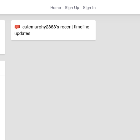
Home
Sign Up
Sign In
cutemurphy2888's recent timeline
updates