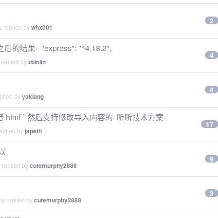
2
y replied by
whx001
的结果·· "express": "^4.18.2",
4
 replied by
zbinlin
4
plied by
yakiang
或者 html`` 然后支持修改导入内容的· 听听技术方案·
17
eplied by
japeth
以
9
 replied by
cutemurphy2888
3
ly replied by
cutemurphy2888