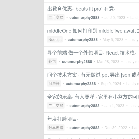
出教育优惠·· beats fit pro` 有意·
二手交易
•
cutemurphy2888
•
Jul 20, 2023
• Lastl
middleOne 如何打印到 middleTwo await 之后
Node.js
•
cutemurphy2888
•
May 5, 2023
• Lastly
寻个前端 做一个外包项目· React 技术栈·
外包
•
cutemurphy2888
•
Mar 28, 2023
• Lastly re
问个技术方案 · 有无做过 ppt 导出 json 
问与答
•
cutemurphy2888
•
Sep 9, 2024
• Lastly r
全家的乐高· 有人要咩 · 家里有小盆友的可
二手交易
•
cutemurphy2888
•
Jan 1, 2023
• Lastly
年度打脸项目·
分享创造
•
cutemurphy2888
•
Dec 30, 2022
• Last