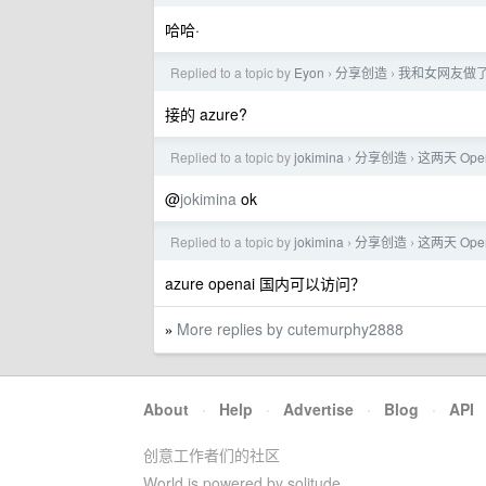
哈哈·
Replied to a topic by
Eyon
分享创造
我和女网友做了
›
›
接的 azure?
Replied to a topic by
jokimina
分享创造
这两天 Ope
›
›
@
jokimina
ok
Replied to a topic by
jokimina
分享创造
这两天 Ope
›
›
azure openai 国内可以访问？
More replies by cutemurphy2888
»
About
·
Help
·
Advertise
·
Blog
·
API
创意工作者们的社区
World is powered by solitude