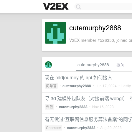
cutemurphy2888
V2EX member #526350, joined on
cutemurphy2888
提问
现在 midjourney 的 api 如何接入
问与答
•
cutemurphy2888
•
Jun 17, 2024
• Lastly 
寻 3d 建模外包队友（对接前端 webgl）·
外包
•
cutemurphy2888
•
Nov 16, 2023
有无做过“互联网信息服务算法备案”的同学·· 小
Chamber
•
cutemurphy2888
•
Aug 29, 2023