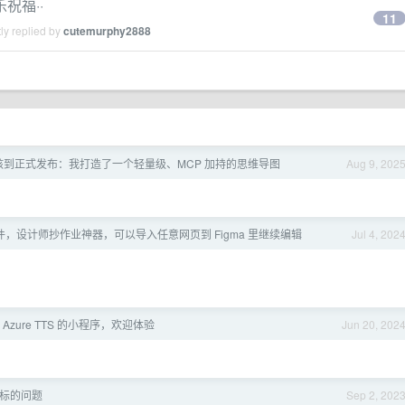
祝福··
11
ly replied by
cutemurphy2888
核到正式发布：我打造了一个轻量级、MCP 加持的思维导图
Aug 9, 202
 插件，设计师抄作业神器，可以导入任意网页到 Figma 里继续编辑
Jul 4, 202
Azure TTS 的小程序，欢迎体验
Jun 20, 202
标的问题
Sep 2, 202