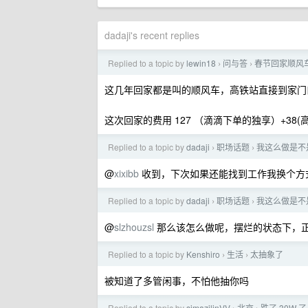
dadaji's recent replies
Replied to a topic by
lewin18
问与答
春节回家顺风
›
›
这几年回家都是叫的顺风车，高铁站直接到家门
这次回家的费用 127 （滴滴下单的独享）+38(
Replied to a topic by
dadaji
职场话题
我这么做是不
›
›
@
xixibb
收到，下次如果还能找到工作我换个方
Replied to a topic by
dadaji
职场话题
我这么做是不
›
›
@
slzhouzsl
那么该怎么做呢，摆烂的状态下，
Replied to a topic by
Kenshiro
生活
太抽象了
›
›
被知道了多管闲事，不怕他抽你吗
Replied to a topic by
simazilinVV
北京
跌了 30W