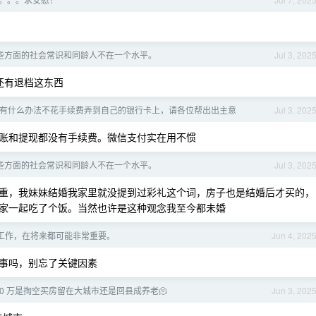
些方面的社会常识和同龄人不在一个水平。
Jul 3, 202
还有退档这东西
有什么办法不花手续费弄到自己的银行卡上，请各位帮出出主意
Jul 3, 202
账和提现都没有手续费。微信支付实在用不惯
些方面的社会常识和同龄人不在一个水平。
Jul 3, 202
重，我妹妹结婚我家里就没提到过彩礼这个词，房子也是结婚后才买的，
家一起吃了个饭。当然也许是这种观念我至今都未婚
工作，在将来都可能非常重要。
Jun 4, 202
事吗，别忘了关键因素
00 万是掏空买房留在大城市还是回县成养老🫠
Jun 3, 202