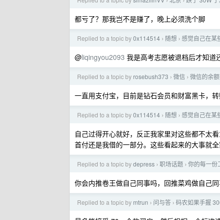
›
›
都亏了？那我岂不是赚了，晚上必须洗个脚
Replied to a topic by
0x114514
随想
感觉自己在某
›
›
@
liqingyou2093
我是高考志愿被退档后才知道
Replied to a topic by
rosebush373
微信
微信的余额
›
›
一直用支付宝，目前是钻石会员和财富黑卡，转
Replied to a topic by
0x114514
随想
感觉自己在某
›
›
自己过得开心就好，反正我家里对这些都不太看
首付还是我借的一部分。这些看起来的大事就全
Replied to a topic by
depress
职场话题
你的每一份
›
›
你会内推卷王做自己同事吗，回推菜鸡做自己同
Replied to a topic by
mtrun
问与答
码农如果手握 3
›
›