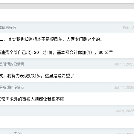
车价格好低
Feb 1
口，其实我也知道根本不是顺风车，人家专门跑这个的。
高速费全部自己出)+20 （加价，基本都会让你加价），80 公里
是所谓的没情商
Jul 17, 202
式，我努力表现好好舔，这里是没希望了
是所谓的没情商
Jul 17, 202
正常需求外的事被人烦都让我很不爽
Jul 9, 202
 了。。。求安慰！
Jul 7, 202