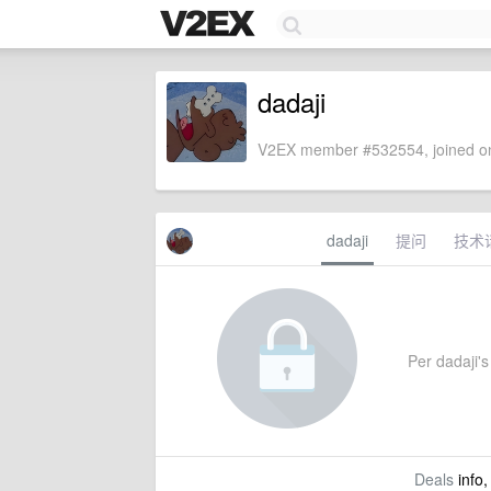
dadaji
V2EX member #532554, joined on
dadaji
提问
技术
Per dadaji's 
Deals
info,