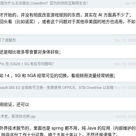
国为什么无法做出 Clawdbot？因为封闭的互联网生态！
Jan 3
开始的，并没有彻底改变游戏规则的东西，其实在 AI 方面真不少了；
回头看（比如诺奖），或者这个问题对于其他非美国的地方也适用，不如
打了退酸剂
Dec 12, 202
还是相比很多零食要对身体好些；
7Pro 在 iOS26.1 5G 有信号问题吗？
Nov 15, 202
不如 14 ，5G 和 5GA 经常可见的切换，看视频用流量经常转圈；
soft 365 E3 全局账号注册---免费使用 OFFICE、5TB Onedrive 以及微
Nov 15, 202
刚验证，还可以
术老，新项目也用 jsp
Jul 28, 202
术脱节的，里面也是 spring 都不用，纯 Java 的应用（内部维护的
 ）。除非这份工作十分可靠，搞个五年十年以上，不然还是谨慎了。