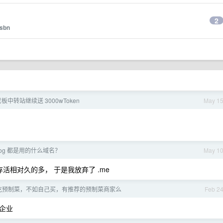
2
sbn
老板中转站继续送 3000wToken
May 1
log 都是用的什么域名？
May 1
活相对久的多， 于是我放弃了 .me
吃预制菜，不如自己买，有推荐的预制菜商家么
Feb 2
企业