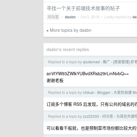
寻找一个关于前端技术故事的帖子
问与答
•
dasbn
•
Oct 3, 2018
• Lastly replied by
da
More topics by dasbn
»
dasbn's recent replies
Replied to a topic by
qiudemad
推广
[感谢管理] 虾
›
›
anVtYW93ZWlkYUBvdXRsb29rLmNvbQ==
谢谢老板
Replied to a topic by
Ulduar
Blogger
大家的自建 B
›
›
订阅多个博客 RSS 后发现，只有公共的域名的存
Replied to a topic by
zzz22333
问与答
与其在外面
›
›
可以看看千般就，也是预制菜市场份额比较大的