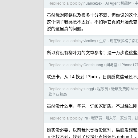
Replied to a topic by
nuance2ex
AI Agent 智能体
中
›
›
虽然我对网络以及很多十分不满，但你说的这个才
这个例子我感觉不太好，不如等它真的开始改变
说的这里真的问题。
Replied to a topic by
vicalloy
生活
现在很多橘子都
›
›
所以有没有柳叶刀的文章参考；退一万步说这些
Replied to a topic by
Censhuang
问与答
iPhone1
›
›
联通卡，从 14 换到 17pro ，目前感觉信号还
Replied to a topic by
tunggt
程序员
微软免费的 Micro
›
›
软企业邮局
虽然没什么用，毕竟一订阅家庭版。不过经过刚
Replied to a topic by
Pn
程序员
刚入职一家公司，技
›
›
确实没必要，以前我也觉得没区别，后面发现和外界技
人还找不到，找到了也是让直接源码 debug