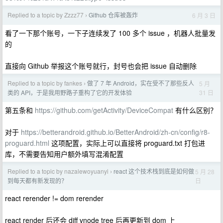
Replied to a topic by Zzzz77
Github 仓库被轰炸
6 月 3 日
›
看了一下那个账号，一下子连续发了 100 多个 issue ，机器人批量发
的
直接向 Github 举报这个账号就行，封号也会把 issue 自动删除
Replied to a topic by fankes
做了 7 年 Android，实在受不了那些反人
5 月
›
31 日
类的 API，于是我用野路子重构了它的开发体验
第五条和
https://github.com/getActivity/DeviceCompat
有什么区别？
对于
https://betterandroid.github.io/BetterAndroid/zh-cn/config/r8-
proguard.html
这项配置，实际上可以直接将 proguard.txt 打包进
库，不需要告知用户额外填写混淆配置
Replied to a topic by nazalewoyuanyi
react 这个技术栈到底是如何做
5 月 28
›
日
到每天都有新发现的？
react rerender != dom rerender
react render 后还会 diff vnode tree 后再更新到 dom 上