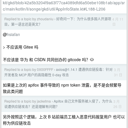
kit/gkd/blob/42a5b3204f9a63f77ca4089dfd6a50ebe108b1ab/app/sr
c/main/kotlin/li/songe/gkd/util/AppInfoState.kt#L188-L206
Replied to a topic by zhoudaniu
好奇问一下：为什么很多国人开源项
4 月 11
›
日
目，第一语言还是英文？
@
hsiafan
> 不应该用 Gitee 吗
不应该是 华为 和 CSDN 共同创办的 gitcode 吗？🐶
Replied to a topic by 0X00FFFF
axios@1.14.1
遭遇供应链投毒：针对
3 月
›
31 日
开发者及 MCP 用户的高隐蔽性 0-day 攻击
如果是上次的 apifox 事件导致的 npm token 泄露，是不是会频繁导
致此类问题
Replied to a topic by jacketma
Apifox 自己文件服务被入侵了，为什么
3 月
›
26 日
说遭供应链攻击？还是理解有问题？
另外按照这个逻辑，上次 B 站前端员工植入恶意代码报复用户 也可以
称为供应链攻击