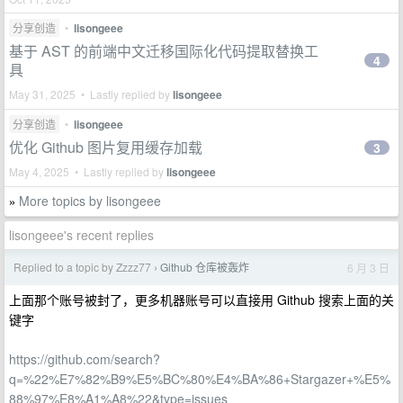
分享创造
•
lisongeee
基于 AST 的前端中文迁移国际化代码提取替换工
4
具
May 31, 2025 • Lastly replied by
lisongeee
分享创造
•
lisongeee
优化 Github 图片复用缓存加载
3
May 4, 2025 • Lastly replied by
lisongeee
More topics by lisongeee
»
lisongeee's recent replies
Replied to a topic by Zzzz77
Github 仓库被轰炸
6 月 3 日
›
上面那个账号被封了，更多机器账号可以直接用 Github 搜索上面的关
键字
https://github.com/search?
q=%22%E7%82%B9%E5%BC%80%E4%BA%86+Stargazer+%E5%
88%97%E8%A1%A8%22&type=issues