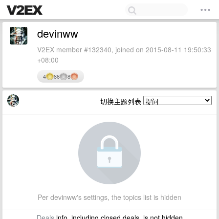
devinww
V2EX member #132340, joined on 2015-08-11 19:50:33
+08:00
4
86
8
切换主题列表
Per devinww's settings, the topics list is hidden
Deals
info, including closed deals, is not hidden