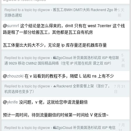
Replied to a topic by digwow
搬瓦工/BWH DMIT/大妈 Racknerd Zgo 补
5 天
›
前
货静态通知
@
surmrf
这个结论是怎么得来的，dmit 只有在 west 7center 这个线
路是租了一部分给搬瓦工，其他都是瓦工自有机房
瓦工体量比大妈大不少，无论是 ip 库存量还是机器库存量
5
Replied to a topic by digwow
🛍️ZgoCloud 补货美国洛杉矶双 ISP 电信联
›
天
通 9929 移动 CMIN2 国际精品网络（住宅 IP 托管在机房 谓之双 ISP）
前
@
zhouzoki
在 v 站看到的教程不多，隔壁 L 站和 ns 上有不少
Replied to a topic by digwow
🔥Racknerd 全新套餐上架（涨价了，
7 月 31
›
日
机房选择也变多了）
@
yknife
没问题，v 佬，这就给您申请流量翻倍
预计一周时间，待到流量翻倍的时候第一时间给 V 佬反馈~
7 月
Replied to a topic by digwow
🛍️ZgoCloud 补货美国洛杉矶双 ISP 电信
›
31