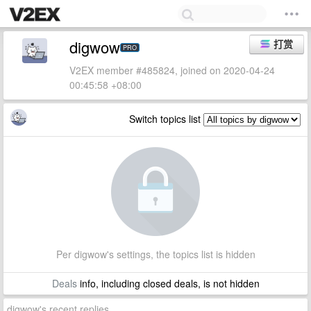
digwow
打赏
PRO
V2EX member #485824, joined on 2020-04-24
00:45:58 +08:00
Switch topics list
Per digwow's settings, the topics list is hidden
Deals
info, including closed deals, is not hidden
digwow's recent replies