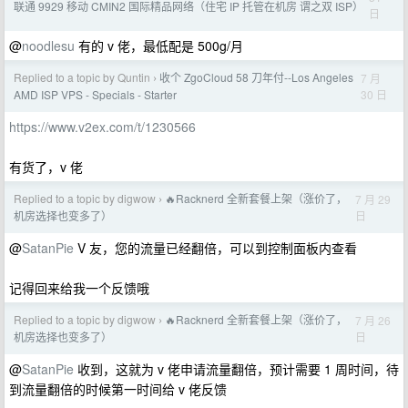
联通 9929 移动 CMIN2 国际精品网络（住宅 IP 托管在机房 谓之双 ISP）
日
@
noodlesu
有的 v 佬，最低配是 500g/月
Replied to a topic by Quntin
收个 ZgoCloud 58 刀年付--Los Angeles
7 月
›
30 日
AMD ISP VPS - Specials - Starter
https://www.v2ex.com/t/1230566
有货了，v 佬
Replied to a topic by digwow
🔥Racknerd 全新套餐上架（涨价了，
7 月 29
›
日
机房选择也变多了）
@
SatanPie
V 友，您的流量已经翻倍，可以到控制面板内查看
记得回来给我一个反馈哦
Replied to a topic by digwow
🔥Racknerd 全新套餐上架（涨价了，
7 月 26
›
日
机房选择也变多了）
@
SatanPie
收到，这就为 v 佬申请流量翻倍，预计需要 1 周时间，待
到流量翻倍的时候第一时间给 v 佬反馈