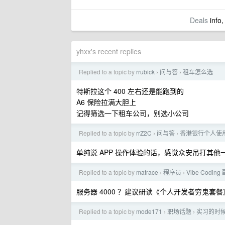
Deals
info,
yhxx's recent replies
Replied to a topic by
rrubick
问与答
租车怎么选
›
›
特斯拉这个 400 左右还是能跑到的
A6 保险拉满大胆上
记得筛选一下租车公司，别选小公司
Replied to a topic by
rrZ2C
问与答
香港银行个人使用体
›
›
单纯说 APP 操作体验的话，感觉众安吊打其他
Replied to a topic by
matrace
程序员
Vibe Cod
›
›
服务器 4000 ？建议研读《个人开发者穷鬼套餐
Replied to a topic by
mode171
职场话题
实习的时
›
›