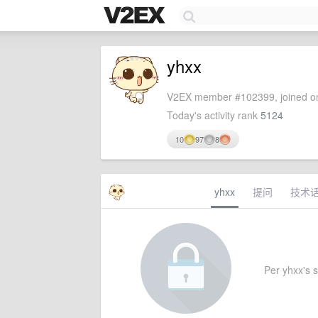
yhxx
V2EX member #102399, joined on
Today's activity rank
5124
10
97
8
yhxx
提问
技术
Per yhxx's se