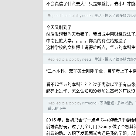
不会真信了什么去大厂只是螺丝钉，去小厂才能
Replied to a topic by
neetz
生活
投入了很多精力经
›
›
今天又刷到了
然后发现我昨天看错了，我当成中南财经政法了
中南民族大学。。。。你真的有点给她脸了
这种学校的文科博士说得难听点，华五的本科生
Replied to a topic by
neetz
生活
投入了很多精力经
›
›
“二本本科，双非硕士刚刚毕业，目前考上了中南
看不起华五的本科？？？过于离谱以至于有点像
起码上过学，怎么认知和没参加过高考的厂妹没
Replied to a topic by
rimworld
职场话题
多年以后，
›
›
遥远的下午
2015 年，当初只会写一点点 C++的我迫于要
前端真好玩，过了几个月用 jQuery 做了
前端的路。入职了发现面试官还是我的学姐，部