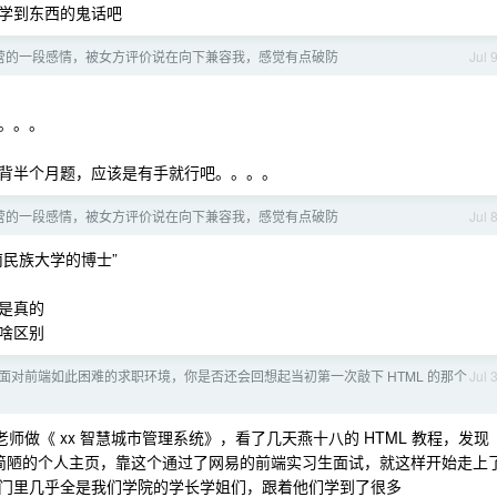
学到东西的鬼话吧
营的一段感情，被女方评价说在向下兼容我，感觉有点破防
Jul 
。。。
背半个月题，应该是有手就行吧。。。。
营的一段感情，被女方评价说在向下兼容我，感觉有点破防
Jul 
民族大学的博士”
是真的
啥区别
面对前端如此困难的求职环境，你是否还会回想起当初第一次敲下 HTML 的那个
Jul 
给老师做《 xx 智慧城市管理系统》，看了几天燕十八的 HTML 教程，发现
个极其简陋的个人主页，靠这个通过了网易的前端实习生面试，就这样开始走上
门里几乎全是我们学院的学长学姐们，跟着他们学到了很多