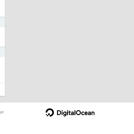
2
1
ge