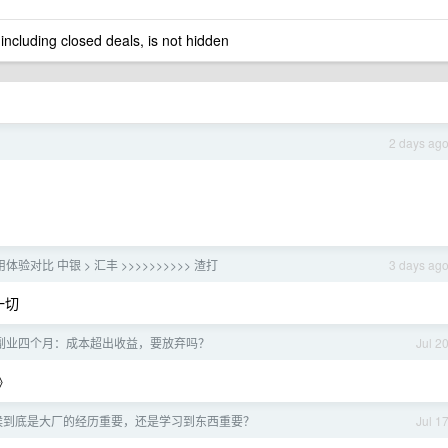
 including closed deals, is not hidden
2 days ag
验对比 中银 > 汇丰 >>>>>>>>>> 渣打
3 days ag
一切
ing 副业四个月：成本超出收益，要放弃吗？
Jul 2
》
候到底是大厂的经历重要，还是学习到东西重要？
Jul 1