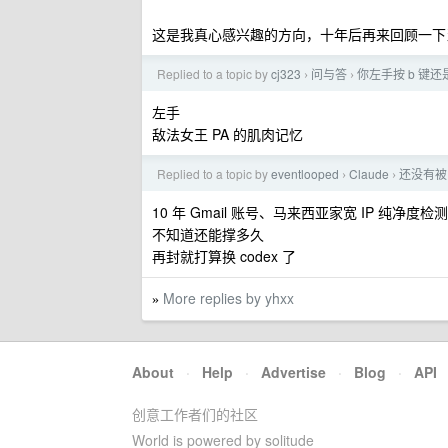
这是我真心感兴趣的方向，十年后再来回顾一下
Replied to a topic by
cj323
问与答
你左手按 b 键还
›
›
左手
敌法女王 PA 的肌肉记忆
Replied to a topic by
eventlooped
Claude
还没有被
›
›
10 年 Gmail 账号、马来西亚家宽 IP 纯净
不知道还能撑多久
再封就打算换 codex 了
More replies by yhxx
»
About
·
Help
·
Advertise
·
Blog
·
API
创意工作者们的社区
World is powered by solitude