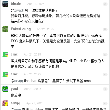
binxin
Apr 21, 2025
78
@
zryadj
啊，你居然是认真的？
我看前几楼，想着你玩抽象，前几楼的人没看懂还觉得好尬
结果你不是在玩抽象？
FakerLeung
Apr 21, 2025
79
ESC 太踏马的难按中了，本来可以盲操的，tb 愣是让你去找
ESC 出来并敲几下，关键是完全没反馈，完全不知道有没有敲
中
crac
Apr 21, 2025
80
蝶式键盘寿命和手感都有问题是事实，但 Touch Bar 喜欢的人
是真喜欢，至少应该给个选配的
crac
Apr 21, 2025
81
@
ervqq
flashbar 啥意思？ 黑屏了？尝试下重置 smc
yusf
Apr 21, 2025
82
像反串
ervqq
Apr 21, 2025
83
@
crac
直接 touchbar 屏幕坏了，一部分频闪、一部分不显示🙂