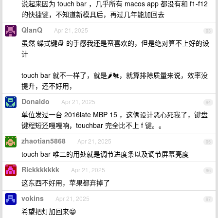
说起来因为 touch bar ，几乎所有 macos app 都没有和 f1-f12
的快捷键，不知道新模具后，再过几年能加回去
QlanQ
Apr 21, 2025
93
虽然 蝶式键盘 的手感我还是蛮喜欢的，但是绝对算不上好的设
计
touch bar 就不一样了，就是🌶︎🐔，就算排除质量来说，效率没
提升，还不好用，
Donaldo
Apr 21, 2025
94
单位发过一台 2016late MBP 15 ，这俩设计恶心死我了，键盘
键程短还嘎嘎响，touchbar 完全比不上 f 键。。
zhaotian5868
Apr 21, 2025
95
touch bar 唯二的用处就是调节进度条以及调节屏幕亮度
Rickkkkkkk
Apr 21, 2025
96
这东西不好用，苹果都弃掉了
vokins
Apr 21, 2025
97
希望把灯加回来😁