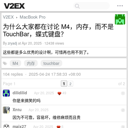
V2EX
MacBook Pro
›
为什么大家都在讨论 M4，内存，而不是
TouchBar，蝶式键盘？
By
zryadj
at Apr 20, 2025 · 12438 views
这些都是多么优秀的设计啊，可惜再也用不到了。
M4
内存
touchbar
104 replies
•
2025-04-24 17:58:33 +08:00
Page 1
1
of 2
2
dilidilid
Apr 20, 2025
49
1
你是来搞笑的吗
Xntu
Apr 20, 2025
2
因为不可靠，容易坏，维修麻烦而且贵
maix27
Apr 20, 2025
6
3