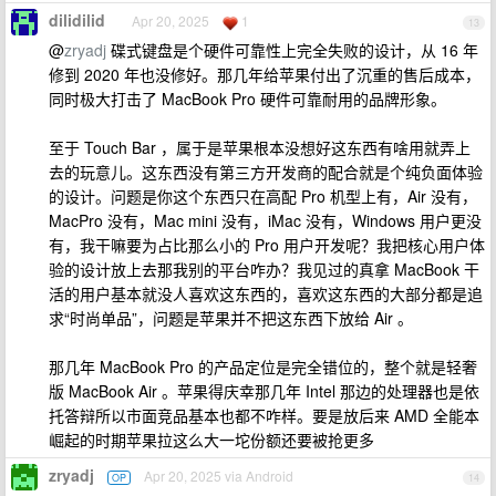
dilidilid
Apr 20, 2025
1
13
@
zryadj
碟式键盘是个硬件可靠性上完全失败的设计，从 16 年
修到 2020 年也没修好。那几年给苹果付出了沉重的售后成本，
同时极大打击了 MacBook Pro 硬件可靠耐用的品牌形象。
至于 Touch Bar ，属于是苹果根本没想好这东西有啥用就弄上
去的玩意儿。这东西没有第三方开发商的配合就是个纯负面体验
的设计。问题是你这个东西只在高配 Pro 机型上有，Air 没有，
MacPro 没有，Mac mini 没有，iMac 没有，Windows 用户更没
有，我干嘛要为占比那么小的 Pro 用户开发呢？我把核心用户体
验的设计放上去那我别的平台咋办？我见过的真拿 MacBook 干
活的用户基本就没人喜欢这东西的，喜欢这东西的大部分都是追
求“时尚单品”，问题是苹果并不把这东西下放给 Air 。
那几年 MacBook Pro 的产品定位是完全错位的，整个就是轻奢
版 MacBook Air 。苹果得庆幸那几年 Intel 那边的处理器也是依
托答辩所以市面竞品基本也都不咋样。要是放后来 AMD 全能本
崛起的时期苹果拉这么大一坨份额还要被抢更多
zryadj
Apr 20, 2025 via Android
OP
14