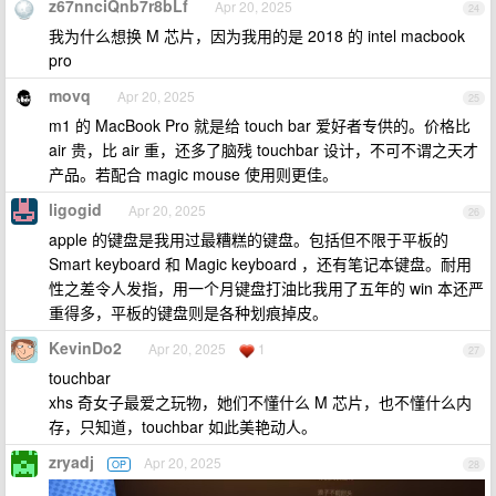
z67nnciQnb7r8bLf
Apr 20, 2025
24
我为什么想换 M 芯片，因为我用的是 2018 的 intel macbook
pro
movq
Apr 20, 2025
25
m1 的 MacBook Pro 就是给 touch bar 爱好者专供的。价格比
air 贵，比 air 重，还多了脑残 touchbar 设计，不可不谓之天才
产品。若配合 magic mouse 使用则更佳。
ligogid
Apr 20, 2025
26
apple 的键盘是我用过最糟糕的键盘。包括但不限于平板的
Smart keyboard 和 Magic keyboard ，还有笔记本键盘。耐用
性之差令人发指，用一个月键盘打油比我用了五年的 win 本还严
重得多，平板的键盘则是各种划痕掉皮。
KevinDo2
Apr 20, 2025
1
27
touchbar
xhs 奇女子最爱之玩物，她们不懂什么 M 芯片，也不懂什么内
存，只知道，touchbar 如此美艳动人。
zryadj
Apr 20, 2025
OP
28