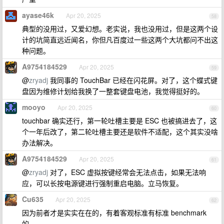
ayase46k
Apr 20, 2025
58
典型的没用过，又爱幻想。老实说，我也没用过，但是这两个设
计的坑简直远近闻名，你但凡百度过一些这两个大坑都问不出这
种问题。
A9754184529
Apr 20, 2025
59
@
zryadj
我同事的 TouchBar 已经在闪花屏。对了，这个蝶式键
盘因为维修计划给我换了一整套键盘电池，我觉得挺好的。
mooyo
Apr 20, 2025
60
touchbar 确实还行，第一轮吐槽主要是 ESC 也被搞进去了，这
个一年后改了，第二轮吐槽主要还是软件不适配，这个其实没啥
办法解决。
A9754184529
Apr 20, 2025
61
@
zryadj
对了，ESC 虚拟按键经常会无法点击，如果无法响
应，可以长按电源键进行强制重启电脑。立马恢复。
Cu635
Apr 20, 2025
62
因为前者才是实实在在的，有着客观标准有标准 benchmark
的。