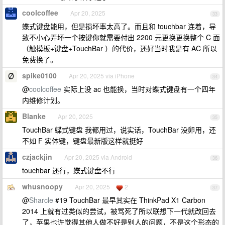
coolcoffee
Apr 20, 2025
33
蝶式键盘能用，但是损坏率太高了。而且和 touchbar 连着，导
致不小心弄坏一个按键你就需要付出 2200 元更换更换整个 C 面
（触摸板+键盘+TouchBar ）的代价，还好当时我是有 AC 所以
免费换了。
spike0100
Apr 20, 2025 via iPhone
34
@
coolcoffee
实际上没 ac 也能换，当时对蝶式键盘有一个四年
内维修计划。
Blanke
Apr 20, 2025
35
TouchBar 蝶式键盘 我都用过，说实话，TouchBar 没卵用，还
不如 F 实体键，键盘最新版这样就挺好
czjackjin
Apr 20, 2025 via Android
36
touchbar 还行，蝶式键盘不行
whusnoopy
Apr 20, 2025
2
37
@
Sharcle
#19 TouchBar 最早其实在 ThinkPad X1 Carbon
2014 上就有过类似的尝试，被骂死了所以联想下一代就改回去
了，苹果也许觉得其他人做不好是别人的问题，不是这个形态的