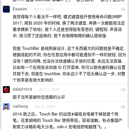
Essaim
Apr 21, 2025
84
我觉得每个人看法不一样吧, 蝶式键盘抛开使用寿命问题(MBP
2017, 用到 2020 年的时候, 换了两次键盘, 再换一次都能按法定
要求换新了哈哈), 我个人还是觉得挺有意思的, 键程短, 声音适
中, 用习惯了还挺爽的, 按下去啪嗒啪嗒的确认感很强.
但是 TouchBar 是纯狗屎设计, 这个东西最大的问题就是不确定,
根据适配的不同, 你在任意应用中都可能遇到不一样的按钮, 因为
没有 f 键的间隔, 也没办法快速确认手放的位置, 永远无法盲操,
比如有一个应用告诉你按 f2 打开菜单, 你可以很快速的确认位置
并按下去, 但是在 touchbar, 你永远少不了低头确认这一步, 对整
个效率是有很大影响的.
dddd1919
Apr 21, 2025
85
厨子当年是被你忽悠瘸的么🤣
cwliang
Apr 21, 2025
86
2016 款之后，Touch Bar 的出现➕磁吸充电被干掉就是个败
笔。花里胡哨的 Touch Bar 使用率低，容易误触，有点像国产
新势力冰箱彩电大沙发。usb-c 充电线把电脑拽飞。。