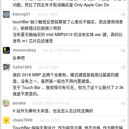
问题，死扛了四五年才取消确实是 Only Apple Can Do
kwong51
Apr 20, 2025
38
touchBar 缺少触觉反馈就算按了心里也不踏实，而且使用场景
少，新鲜感过后就很少用到
当年夏天脑抽买的 intel MBP2019 的没有实体 esc 键，真的比
发布 m1 芯片后还难受
moooookey
Apr 20, 2025 via iPhone
39
反串吧
haha1903
Apr 20, 2025
40
我的 2018 MBP 这两个全都有，蝶式键盘是我用过最差的键
盘，没有之一，虽然我一般也不用内置键盘。
至于 Touch Bar ，我觉得可有可无，但为了这个让我付了 2-3k
我是不愿意的。
kera0a
Apr 20, 2025 via iPhone
41
V 站作为果吹大本营，也没怎么见过吹这俩的
cbais7890
Apr 20, 2025
42
TouchBar 纯纯无用设计. 作为副显示屏, 他不合格. 作为额外输