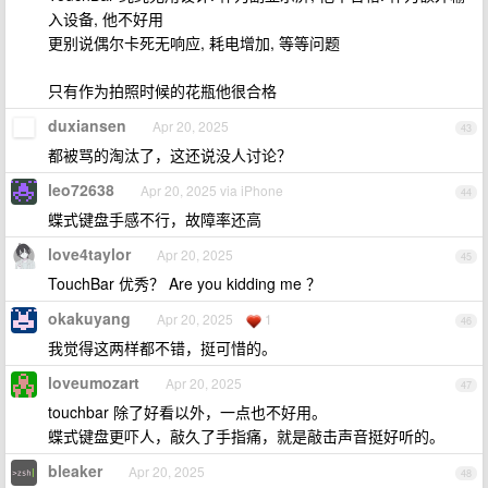
入设备, 他不好用
更别说偶尔卡死无响应, 耗电增加, 等等问题
只有作为拍照时候的花瓶他很合格
duxiansen
Apr 20, 2025
43
都被骂的淘汰了，这还说没人讨论？
leo72638
Apr 20, 2025 via iPhone
44
蝶式键盘手感不行，故障率还高
love4taylor
Apr 20, 2025
45
TouchBar 优秀？ Are you kidding me ？
okakuyang
Apr 20, 2025
1
46
我觉得这两样都不错，挺可惜的。
loveumozart
Apr 20, 2025
47
touchbar 除了好看以外，一点也不好用。
蝶式键盘更吓人，敲久了手指痛，就是敲击声音挺好听的。
bleaker
Apr 20, 2025
48