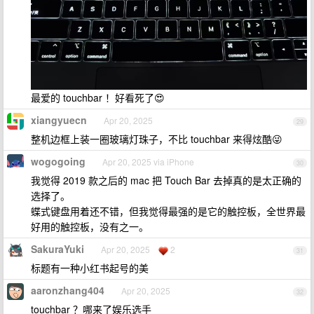
最爱的 touchbar ！好看死了😍
xiangyuecn
Apr 20, 2025
29
整机边框上装一圈玻璃灯珠子，不比 touchbar 来得炫酷😜
wogogoing
Apr 20, 2025 via iPhone
30
我觉得 2019 款之后的 mac 把 Touch Bar 去掉真的是太正确的
选择了。
蝶式键盘用着还不错，但我觉得最强的是它的触控板，全世界最
好用的触控板，没有之一。
SakuraYuki
Apr 20, 2025
2
31
标题有一种小红书起号的美
aaronzhang404
Apr 20, 2025
32
touchbar ？哪来了娱乐选手