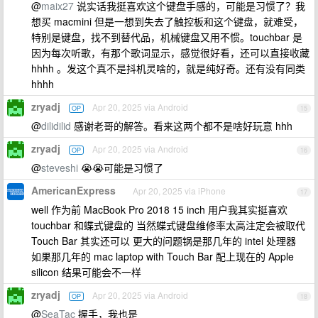
@
maix27
说实话我挺喜欢这个键盘手感的，可能是习惯了？我
想买 macmini 但是一想到失去了触控板和这个键盘，就难受，
特别是键盘，找不到替代品，机械键盘又用不惯。touchbar 是
因为每次听歌，有那个歌词显示，感觉很好看，还可以直接收藏
hhhh 。发这个真不是抖机灵啥的，就是纯好奇。还有没有同类
hhhh
zryadj
Apr 20, 2025 via Android
OP
15
@
dilidilid
感谢老哥的解答。看来这两个都不是啥好玩意 hhh
zryadj
Apr 20, 2025 via Android
OP
16
@
steveshi
😭😭可能是习惯了
AmericanExpress
Apr 20, 2025 via iPhone
17
well 作为前 MacBook Pro 2018 15 inch 用户我其实挺喜欢
touchbar 和蝶式键盘的 当然蝶式键盘维修率太高注定会被取代
Touch Bar 其实还可以 更大的问题锅是那几年的 intel 处理器
如果那几年的 mac laptop with Touch Bar 配上现在的 Apple
silicon 结果可能会不一样
zryadj
Apr 20, 2025 via Android
OP
18
@
SeaTac
握手，我也是