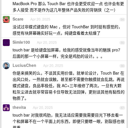
MacBook Pro 那么 Touch Bar 也许会更受欢迎一点 也许会有更
多人接受 而不是作为这几年整体产品失败的背锅侠（之一）
Scare
Apr 20, 2025
54
没试过非蝶式键盘的 Mac ，但对 TouchBar 到时挺有感觉的，
感觉有块屏幕确实好玩一点，纯键盘看着太枯燥了
Simle100
Apr 20, 2025
55
touch bar 是给键盘加屏幕，给我的感受就像当年的魅族 pro7
后面的那一个小屏幕一样，完全是鸡肋的设计。。。
LuciusChen
Apr 20, 2025
56
你是来搞笑的么，不谈其实用价值，就单论设计，Touch Bar 在
出风口处，一热就会误触，甚至都不需要你触摸就会乱跳。再说
蝶式键盘，良品率极低，我 AC+三年维修了两次。一旦有大颗
粒灰尘进去就非常容易卡住导致无法回弹，更别谈其他有黏性的
物质了。
thevita
Apr 20, 2025
57
touch bar 对我很鸡肋，我无法适应需要我需要目光下移去看一
个和屏幕不在一个平面上的东西，即便只要瞟一眼，割裂感也很
严重