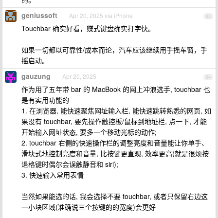
geniussoft
Apr 20, 2025 via iPhone
63
Touchbar 确实好看，蝶式键盘确实打字快。
如果一切都以可靠性/成本而论，汽车应该继续用手摇车窗，手
摇启动。
gauzung
Apr 20, 2025
64
作为用了五年带 bar 的 MacBook 的网上冲浪选手, touchbar 也
是有实用功能的
1. 在浏览器, 能快速聚焦网址输入栏, 能快速跳转熟悉的网页, 如
果没有 touchbar, 要先操作触控板/鼠标到地址栏, 点一下, 才能
开始输入网址状态, 要多一个移动光标的动作;
2. touchbar 右侧的快速操作栏的调整亮度和音量能让你单手、
滑块式地控制亮度和音量, 比按键更直观, 效率更高(就是很烦按
退格键时偶尔会误触静音和 siri);
3. 快速输入常用表情
当然如果能选的话, 我会选择不要 touchbar, 或者只保留右边这
一小块区域(准确说三个按键的的宽度)会更好