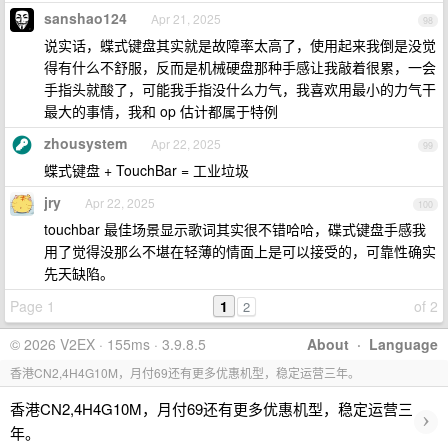
sanshao124
Apr 21, 2025
98
说实话，蝶式键盘其实就是故障率太高了，使用起来我倒是没觉
得有什么不舒服，反而是机械硬盘那种手感让我敲着很累，一会
手指头就酸了，可能我手指没什么力气，我喜欢用最小的力气干
最大的事情，我和 op 估计都属于特例
zhousystem
Apr 22, 2025
99
蝶式键盘 + TouchBar = 工业垃圾
jry
Apr 22, 2025
100
touchbar 最佳场景显示歌词其实很不错哈哈，碟式键盘手感我
用了觉得没那么不堪在轻薄的情面上是可以接受的，可靠性确实
先天缺陷。
Page 1
1
of 2
2
© 2026 V2EX · 155ms · 3.9.8.5
About
·
Language
香港CN2,4H4G10M，月付69还有更多优惠机型，稳定运营三年。
香港CN2,4H4G10M，月付69还有更多优惠机型，稳定运营三
›
年。