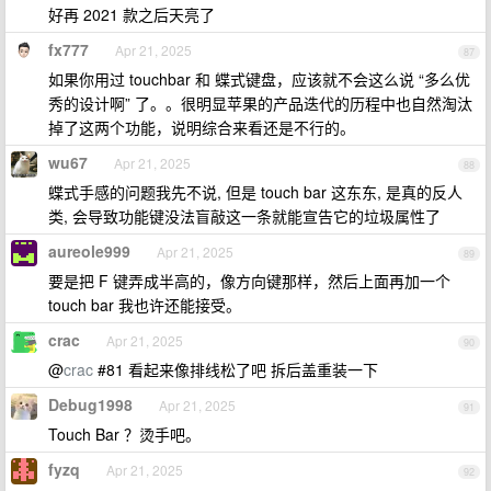
好再 2021 款之后天亮了
fx777
Apr 21, 2025
87
如果你用过 touchbar 和 蝶式键盘，应该就不会这么说 “多么优
秀的设计啊” 了。。很明显苹果的产品迭代的历程中也自然淘汰
掉了这两个功能，说明综合来看还是不行的。
wu67
Apr 21, 2025
88
蝶式手感的问题我先不说, 但是 touch bar 这东东, 是真的反人
类, 会导致功能键没法盲敲这一条就能宣告它的垃圾属性了
aureole999
Apr 21, 2025
89
要是把 F 键弄成半高的，像方向键那样，然后上面再加一个
touch bar 我也许还能接受。
crac
Apr 21, 2025
90
@
crac
#81 看起来像排线松了吧 拆后盖重装一下
Debug1998
Apr 21, 2025
91
Touch Bar ？烫手吧。
fyzq
Apr 21, 2025
92