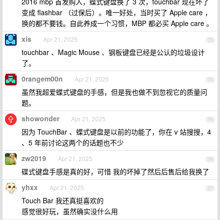
2016 mbp 首发购入，蝶式键盘换了 3 次，touchbar 现在坏了
变成 flashbar （过保后）。唯一好处，当时买了 Apple care ，
换的都不要钱。自此养成一个习惯，MBP 都必买 Apple care 。
xis
Apr 21, 2025
73
touchbar 、Magic Mouse 、钢板键盘已经是公认的垃圾设计
了。
0rangem00n
Apr 21, 2025
74
虽然我超爱蝶式键盘的手感，但是我也做不到忽视它的质量问
题。
showonder
Apr 21, 2025
75
因为 TouchBar 、蝶式键盘是以前的功能了，你在 v 站搜搜，4
、5 年前讨论这两个的话题也不少
zw2019
Apr 21, 2025
76
碟式键盘手感是真的好，可惜 我的坏掉了然后后售后给我换了
yhxx
Apr 21, 2025
77
Touch Bar 我还真挺喜欢的
感觉很好玩，虽然确实没什么用