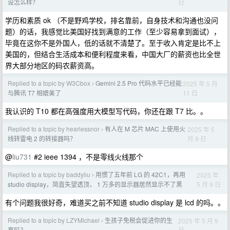
日
设怎么样？
学历和素质 ok （不是野鸡学校，排名靠前，自身技术和沟通也没问
题）的话，我感觉比美国好找到满意的工作（至少容易拿到面试），
毕竟在这你不是外国人，低的话就不清楚了。至于收入肯定是比不上
美国的，但结合生活成本和便利程度来看，中国大厂的薪资也比全世
界大部分地区的码农薪资高。
Replied to a topic by W3Cbox
Gemini 2.5 Pro 代码水平已经能
2025 年 5 月
›
11 日
与腾讯 T7 相媲美了
我认识的 T10 都在高强度用大模型写代码，你还在跟 T7 比。。
Replied to a topic by hearlessnor
有人在 M 芯片 MAC 上使用火
2025 年 5
›
月 9 日
线转雷电 2 的转接器吗？
@
liu731
#2 ieee 1394 ，不是零线火线那个
Replied to a topic by baddyliu
用惯了五年前 LG 的 42C1，再用
2025 年
›
5 月 9 日
studio display，简直失望透顶， 1 万多的显示器居然显示不了黑
有个问题我很好奇，难道买之前不知道 studio display 是 lcd 的吗。。
Replied to a topic by LZYMichael
生孩子免税会促进你的生
2025 年 5 月 9
›
日
育吗？