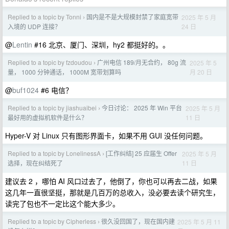
Replied to a topic by Tonni
国内是不是大规模封禁了家庭宽带
2025 年 5 月
›
24 日
入境的 UDP 连接？
@
Lentin
#16 北京、厦门、深圳，hy2 都挺好的。。
Replied to a topic by fzdoudou
广州电信 189/月无合约， 80g 流
2025 年 5
›
月 20 日
量， 1000 分钟通话， 1000M 宽带划算吗
@
buf1024
#6 电信？
Replied to a topic by jiashuaibei
今日讨论： 2025 年 Win 平台
2025 年 5 月
›
11 日
最好用的虚拟机软件是什么？
Hyper-V 对 Linux 只有图形界面卡，如果不用 GUI 没任何问题。
Replied to a topic by LonelinessA
[工作纠结] 25 应届生 Offer
2025 年 5 月
›
11 日
选择，现在纠结死了
建议去 2 ，哪怕 AI 风口过去了，他倒了，你也可以再去二战，如果
这几年一直很坚挺，那就是几百万的总收入，没必要去读个研究生，
读完了包也不一定比这个能大多少。
Replied to a topic by Cipherless
很久没回国了，现在国内建
2025 年 5 月 11
›