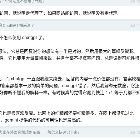
么看某一个网站是不是走了代理？
Jul 1
访问，就说明走代理了；如果网站能访问，就说明没有走代理。
的 ChatGPT 搞崩溃了
Jul 1
怎么使用 chatgpt 了。
下我的想法，它总是回复说你的想法有一半是对的，然后用很大的篇幅反驳我。
性，它也要用大量篇幅来说，并且丝毫不提概率问题，总是说得可能性很
，而 chatgpt 一直跟我绕来绕去，回答的内容一点价值都没有，答案模
的答案都基本一致的简单的问题，chatgpt 错了，然后我解释无数遍，它还
像听不懂我的解释一样，有时候真的觉得它蠢到快连 1+1 等于几都不
前它也是很喜欢反驳。比网上的杠精都还要杠精很多，在网上都没见过比
最好的，gemini 提供的代码的可用性也是最高的。
年了，大家在外面突然想到东西，一般怎么快速记下来？
Jul 1