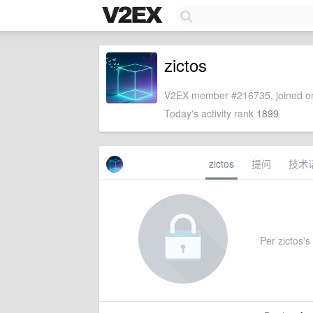
zictos
V2EX member #216735, joined on
Today's activity rank
1899
zictos
提问
技术
Per zictos's 