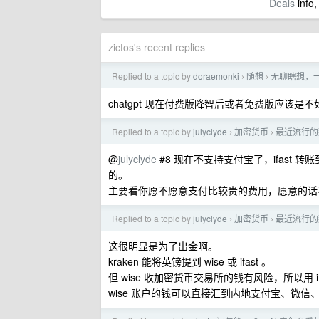
Deals
info,
zictos's recent replies
Replied to a topic by
doraemonki
随想
无聊瞎想，
›
›
chatgpt 现在付费版降智后或者免费版应该是不如 
Replied to a topic by
julyclyde
加密货币
最近流行的
›
›
@
julyclyde
#8 现在不支持支付宝了，ifast 
的。
主要看你愿不愿意支付比较贵的费用，愿意的话不使
Replied to a topic by
julyclyde
加密货币
最近流行的
›
›
这很明显是为了出金啊。
kraken 能将英镑提到 wise 或 ifast 。
但 wise 收加密货币交易所的钱有风险，所以用 if
wise 账户的钱可以直接汇到内地支付宝、微