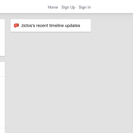
Home
Sign Up
Sign In
zictos's recent timeline updates