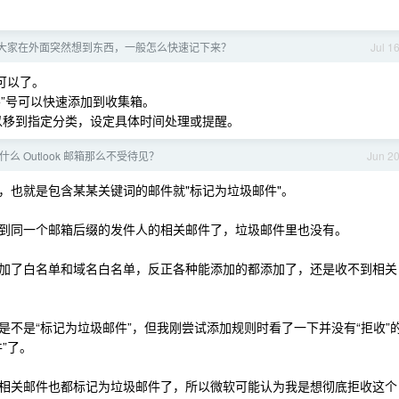
年了，大家在外面突然想到东西，一般怎么快速记下来？
Jul 1
可以了。
+”号可以快速添加到收集箱。
以移到指定分类，设定具体时间处理或提醒。
么 Outlook 邮箱那么不受待见？
Jun 2
，也就是包含某某关键词的邮件就"标记为垃圾邮件"。
到同一个邮箱后缀的发件人的相关邮件了，垃圾邮件里也没有。
加了白名单和域名白名单，反正各种能添加的都添加了，还是收不到相关
不是“标记为垃圾邮件”，但我刚尝试添加规则时看了一下并没有“拒收”
”了。
相关邮件也都标记为垃圾邮件了，所以微软可能认为我是想彻底拒收这个