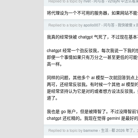
Replied to a topic by
rivet
问与答
v2rayN 中怎
›
›
将代理设为一个不可用的服务器，如果网站不能
Replied to a topic by
apollo007
问与答
我快被傻 x 
›
›
我真的经常快被 chatgpt 气死了，不过现在基本不
chatgpt 经常一个劲反驳我，每次我说一
即便一个事情如果只有万分之一甚至更低的可能
高一样。
同样的问题，其他多个 ai 模型一次就回答到点上
两可，还经常反驳我。有时候一个其他 ai 模型
是经常坚持认为它是对的或者想方设法反驳我，好
道了。
我也是 go 账户，但是被降智了。不过没降智
chatgpt 还杠精的。我现在觉得 gemini 是
Replied to a topic by
bamxme
生活
都 2026 
›
›