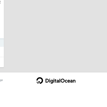
垃
2
ge