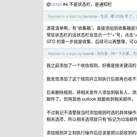
@
zictos
#4 不是状态栏，是通知栏
Replied to a topic by
bamxme
生活
都 2026 
›
›
滴答清单啊，有“收集箱”。直接添加到收集箱就
常驻状态栏的话状态栏会显示一个“+”号，点击“
GTD 的第一步就是收集，后续可以再整理，可
Replied to a topic by
liuxm6
问与答
问一下大家，为什
›
›
我之前添加了一个收信规则，好像是按关键词的
我发现添加了这个规则并立刻执行后就再也收不
后来删除规则，将相关发件人添加到联系人，添
邮件了。但用其他 outlook 就能收到相关邮件。
不过我记不清楚我当时添加规则时选的具体操作是
相关选项，所以相关选项就只有“标记为垃圾邮件
添加规则并立刻执行操作后应该是把以前收到的