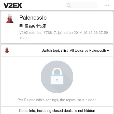
PalenessIb
🏢
匿名的小说家
V2EX member #76817, joined on 2014-10-12 09:27:59
+08:00
Switch topics list
Per PalenessIb's settings, the topics list is hidden
Deals
info, including closed deals, is not hidden