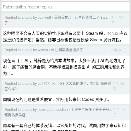
PalenessIb's recent replies
Replied to a topic by coolwulf
我和我女儿一起写的游戏上了 Steam
7 月 30
›
日
了
这种明显不会有人买的实验性小游戏有必要上 Steam 吗，
itch.io
应该
是更好的选择吧？当然，除非目标也包括要摸清 Steam 发行流程。
Replied to a topic by wsseo
AI 让剧集质量退步了
7 月 20 日
›
现在盲目上 AI ，纯粹是为给资本讲故事，太多不该用 AI 的地方用了
AI ，属于痛苦的磨合期，不断撞墙直到摸索出 AI 的正确用法和边界
为止。
Replied to a topic by cs1707
Kimi K3 这波真的爆了，你们用着感觉
7 月 20
›
日
怎么样？
国模现在的问题是看着便宜，实际用起来比 Codex 贵多了。
Replied to a topic by hanxiaobanbudian
干程序年头多了是不是多少
7 月 12
›
日
都得沾点易经
周易有一套自己的体系没错，以它所处的时代，试图用数字来认知和