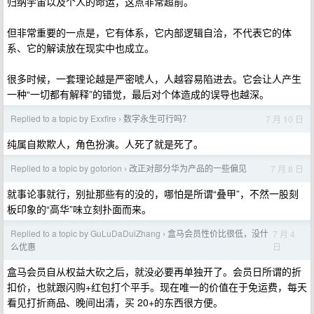
归纳宇宙以及个人的命运，这点非常超前。
但非常重要的一点是，它有体系，它内部逻辑自洽，不代表它的体
系、它的解读放在现实中也成立。
很多时候，一套理论越是严密唬人，人越容易陷进去。它会让人产生
一种“一切都有解释”的错觉，最后对个体造成的误导也越深。
Replied to a topic by Exxfire
数字永生可行吗？
7 月 10 日
›
纯属自欺欺人，角色扮演。人死了就是死了。
Replied to a topic by gotorion
改正对部分华为产品的一些偏见
7 月 8 日
›
就事论事就行，别扯那些有的没的，哪怕是所谓“叠甲”，不然一股刻
板印象的“高华”味立刻扑面而来。
Replied to a topic by GuLuDaDuiZhang
盒马会员性价比很低，没什
7 月 4
›
日
么优惠
盒马会员自从权益大砍之后，就没必要再单独开了。会员日所谓的折
扣价，也就跟闪购+红包打个平手。现在唯一的价值在于免运费，每天
看见打折商品、晚间出清，买 20+的东西很方便。