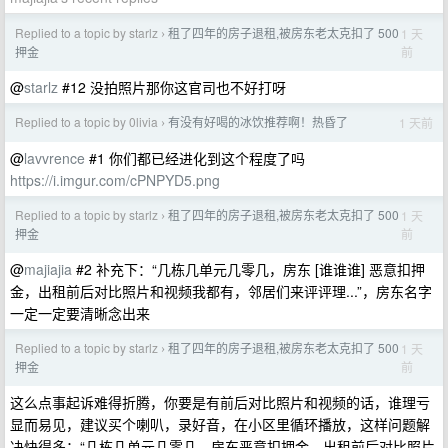
Replied to a topic by starlz
租了四年的房子退租,被房东老太克扣了 500
1 天
›
前
押金
@
starlz
#12 没拍照片那你这官司也不好打呀
Replied to a topic by 0livia
有没有好喝的冰饮推荐啊！热昏了
1 天前
›
@
lavvrence
#1 你们都已经进化到这个程度了吗
https://i.imgur.com/cPNPYD5.png
Replied to a topic by starlz
租了四年的房子退租,被房东老太克扣了 500
1 天
›
前
押金
@
majiajia
#2 补充下：“几栋几单元几零几，房东 [谁谁谁] 恶意扣押
金，出租前后对比照片和视频我都有，邻居们来评评理...”，房东名字
一定一定要清晰念出来
Replied to a topic by starlz
租了四年的房子退租,被房东老太克扣了 500
1 天
›
前
押金
这么点事起诉难得折腾，你要是有前后对比照片和视频的话，谁理亏
显而易见，建议买个喇叭，录好音，在小区里循环播放，这样问题解
决快得多：“几栋几单元几零几，房东恶意扣押金，出租前后对比照片