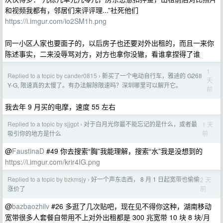
和视频我都有，邻居们来评评理...”社死他们
https://i.imgur.com/io2SM1h.png
同一小区人家也要面子的，以后房子也还要对外出租的，而且一来你
陈述事实，二来没辱骂对方，对方也拿你没辙，看谁拿捏得了谁
1
Replied to a topic by cander0815
新买了一个电动自行车，雅迪的 G26II
›
天
Y-G, 限速真的太慢了。有办法解除限速吗？深圳哪里可以解开它。
前
我去年 9 月买的电摩，速度 55 左右
Replied to a topic by sjjgpt
对于白月光你最不能忘记的是什么，或者最
1 天
›
前
吸引你的地方是什么
@
FaustinaD
#49 你去搜索“胸”我能理解，搜索“水”我是没想到的
https://i.imgur.com/krir4IG.png
Replied to a topic by bzkmsjy
好一个声东击西， 8 月 1 日起宽带也偷偷
2 天
›
前
涨价了
@
bazbaozhilv
#26 多逛了几次贴吧，现在见不得你这种，湖南移动
宽带很多人套餐自带用不上对外出租都是 300 兆宽带 10 块 8 块/月