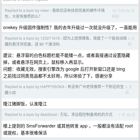
Replied to a topic by roker
我依旧没有找到完美的硬件冷钱
19 小时 54 分
›
钟前
包，大家有推荐的么？
onekey 升级固件强制性？我的去年升级过一次就没升级了，一直能用
Replied to a topic by 123271616
因为上班想摸鱼，我做了一个能自动隐
4 天
›
前
藏的悬浮浏览器，送 90 个激活码
建议：悬浮窗的白色标题栏能不能矮一点，或者直接通过设置隐藏
掉，或者悬浮在网页上，鼠标移入再显示。
问题：收藏无效，搜索引擎改为 google 后打开新窗口还是 bing
之前找过同类竞品都不太好用，所以体验了下，感谢分享
Replied to a topic by HAPPYISOKA
有没有广州老铁推荐一下附近的宝
5 天
›
前
藏小店
隆江猪脚饭，认准隆江
Replied to a topic by AkaGhost
万坛，求远程控制备用机的方式
7 月 28 日
›
楼上提到的 SmsForwarder 或其他转发 app ，一般都没有适配 root
或提权，基本很难保活