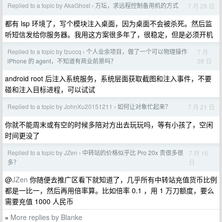
Replied to a topic by AkaGhost
万坛，求远程控制备用机的方式
7 月 28 日
›
都有 lsp 环境了，写个模块注入桌面，因为桌面不会被杀死。然后监
听短信发给你服务器。我用这方案很多年了，很稳定，但是必须开机
Replied to a topic by fzuccq
个人业余项目，做了一个可以物理操作
7 月
›
28 日
iPhone 的 agent，不知道有商业前景吗？
android root 后注入系统服务，系统层面获取截图和注入事件，不要
碰和注入目标进程，可以试试
Replied to a topic by JohnXu20151211
如何让对象忙起来？
7 月 21 日
›
你就不能周末或有空的时候多陪对方出去玩玩吗，等有小孩了，空闲
时间更没了
Replied to a topic by JZen
中转站的价格似乎比 Pro 20x 贵很多很
7 月 16
›
日
多？
@
JZen
你随便去推广区看下就知道了，几乎所有中转站充值货币比例
都是一比一，然后再用倍率算。比如倍率 0.1 ，用 1 万刀额度，要么
需要充值 1000 人民币
More replies by Blanke
»