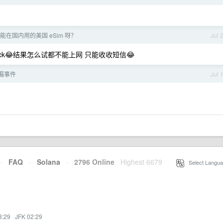
能在国内用的美国 eSim 呀？
Jul 
hback😂结果怎么试都不能上网 只能收收短信😂
 泄漏事件
Jul 
·
FAQ
·
Solana
·
2796 Online
Highest 6679
·
Select Langua
3:29
·
JFK 02:29