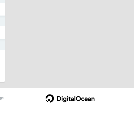
2
1
ge