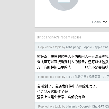
Deals
info,
dingdangnao's recent replies
Replied to a topic by
zehaipeng1
Apple
Apple O
›
›
纯好奇：拼车的这些人不怕被闲人一直滴滴查找
查找里可以直接看到别人的设备，还可以让他播
万一有那种闲出屁的人…………那岂不是要被吵
Replied to a topic by
luxiu
优惠信息
免费领取 100 刀
›
›
我 被封了，我还发邮件申请删除账号了，
也给我发这邮件了😂
登录上去是个新号，啥都没有😂
Replied to a topic by
bilulanlv
OpenAI
ChatGPT 
›
›