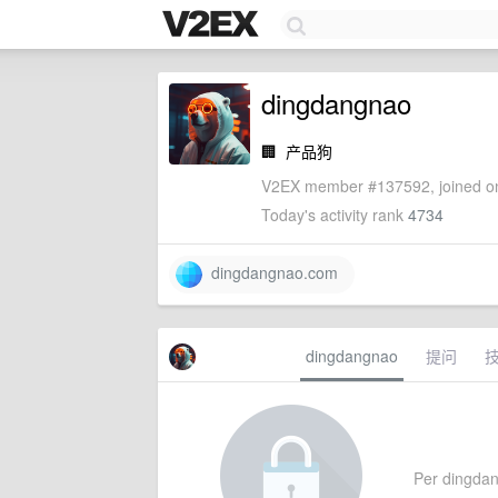
dingdangnao
🏢
产品狗
V2EX member #137592, joined on
Today's activity rank
4734
dingdangnao.com
dingdangnao
提问
Per dingdang