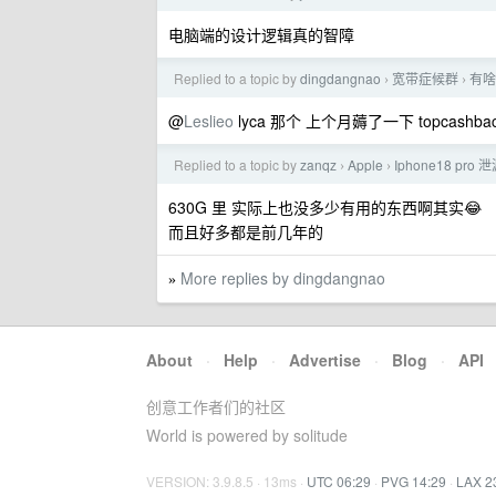
电脑端的设计逻辑真的智障
Replied to a topic by
dingdangnao
宽带症候群
有啥
›
›
@
Leslieo
lyca 那个 上个月薅了一下 topcas
Replied to a topic by
zanqz
Apple
Iphone18 pro
›
›
630G 里 实际上也没多少有用的东西啊其实😂
而且好多都是前几年的
More replies by dingdangnao
»
About
·
Help
·
Advertise
·
Blog
·
API
创意工作者们的社区
World is powered by solitude
VERSION: 3.9.8.5 · 13ms ·
UTC 06:29
·
PVG 14:29
·
LAX 2