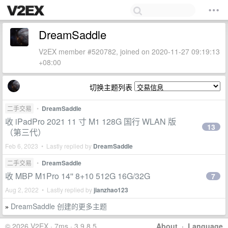
DreamSaddle
V2EX member #520782, joined on 2020-11-27 09:19:13
+08:00
切换主题列表
二手交易
•
DreamSaddle
收 iPadPro 2021 11 寸 M1 128G 国行 WLAN 版
13
（第三代）
Feb 6, 2023 • Lastly replied by
DreamSaddle
二手交易
•
DreamSaddle
收 MBP M1Pro 14'' 8+10 512G 16G/32G
7
Aug 2, 2022 • Lastly replied by
jianzhao123
DreamSaddle 创建的更多主题
»
© 2026 V2EX · 7ms · 3.9.8.5
About
·
Language